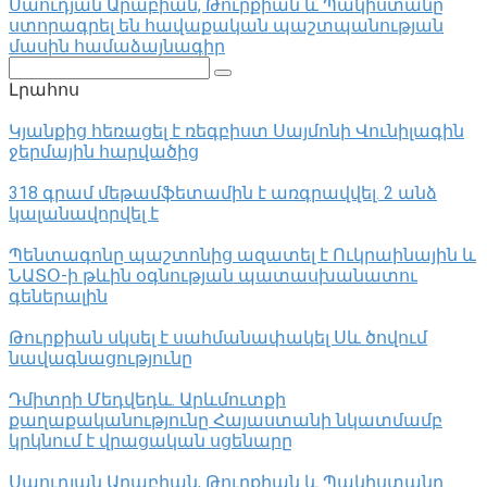
Սաուդյան Արաբիան, Թուրքիան և Պակիստանը
ստորագրել են հավաքական պաշտպանության
մասին համաձայնագիր
Поиск:
Լրահոս
Կյանքից հեռացել է ռեգբիստ Սայմոնի Վունիլագին
ջերմային հարվածից
318 գրամ մեթամֆետամին է առգրավվել․ 2 անձ
կալանավորվել է
Պենտագոնը պաշտոնից ազատել է Ուկրաինային և
ՆԱՏՕ-ի թևին օգնության պատասխանատու
գեներալին
Թուրքիան սկսել է սահմանափակել Սև ծովում
նավագնացությունը
Դմիտրի Մեդվեդև. Արևմուտքի
քաղաքականությունը Հայաստանի նկատմամբ
կրկնում է վրացական սցենարը
Սաուդյան Արաբիան, Թուրքիան և Պակիստանը