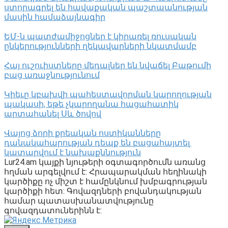
ստորագրել են հավաքական պաշտպանության
մասին համաձայնագիր
ԵՄ-ն պատժամիջոցներ է կիրառել ռուսական
ընկերությունների ղեկավարների նկատմամբ
Հայ ուշուիստները մեդալներ են նվաճել Բաթումի
բաց առաջնությունում
Կիեւը կբախվի պահեստավորման կարողության
պակասի, եթե չկարողանա հացահատիկ
արտահանել Սև ծովով
Վայոց ձորի քրեական ոստիկանները
դանակահարության դեպք են բացահայտել․
կատարվում է նախաքննություն
Lur24.am կայքի նյութերի օգտագործումն առանց
հղման արգելվում է: Հրապարակման հեղինակի
կարծիքը ոչ միշտ է համընկնում խմբագրության
կարծիքի հետ: Գովազդների բովանդակության
համար պատասխանատվությունը
գովազդատուներինն է: