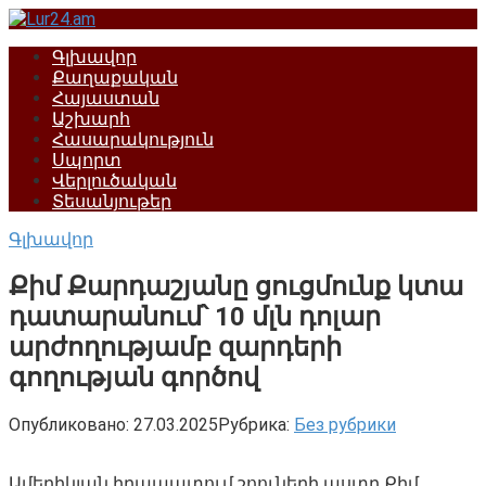
Перейти
к
Գլխավոր
контенту
Քաղաքական
Հայաստան
Աշխարհ
Հասարակություն
Սպորտ
Վերլուծական
Տեսանյութեր
Գլխավոր
Քիմ Քարդաշյանը ցուցմունք կտա
դատարանում՝ 10 մլն դոլար
արժողությամբ զարդերի
գողության գործով
Опубликовано:
27.03.2025
Рубрика:
Без рубрики
Ամերիկյան իրապատում շոուների աստղ Քիմ