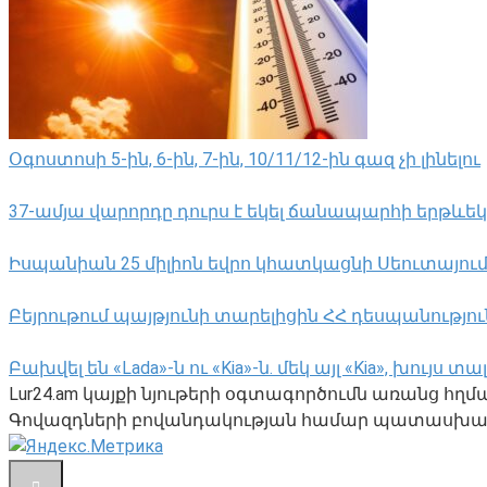
Օգոստոսի 5-ին, 6-ին, 7-ին, 10/11/12-ին գազ չի լինելու
37-ամյա վարորդը դուրս է եկել ճանապարհի երթևեկ
Իսպանիան 25 միլիոն եվրո կհատկացնի Սեուտայու
Բեյրութում պայթյունի տարելիցին ՀՀ դեսպանությո
Բախվել են «Lada»-ն ու «Kia»-ն. մեկ այլ «Kia», խույ
Lur24.am կայքի նյութերի օգտագործումն առանց հղ
Գովազդների բովանդակության համար պատասխանա