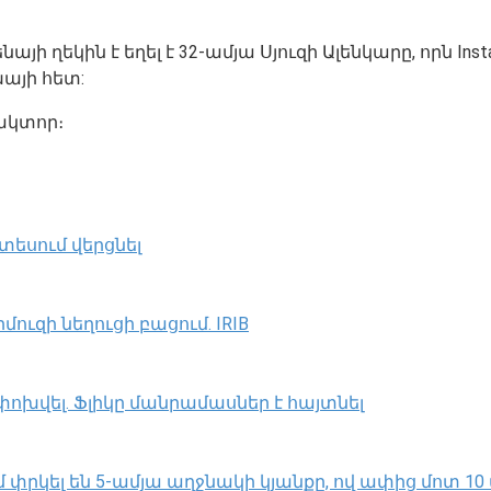
ենայի ղեկին է եղել է 32-ամյա Սյուզի Ալենկարը, որն 
խայի հետ:
ակտոր։
տեսում վերցնել
ւզի նեղուցի բացում. IRIB
փոխվել․ Ֆլիկը մանրամասներ է հայտնել
րկել են 5-ամյա աղջնակի կյանքը, ով ափից մոտ 10 