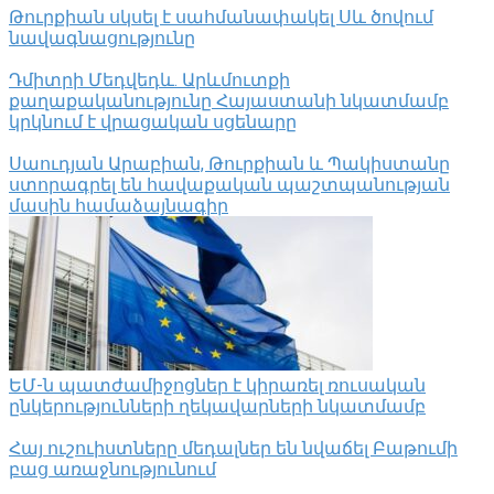
Թուրքիան սկսել է սահմանափակել Սև ծովում
նավագնացությունը
Դմիտրի Մեդվեդև. Արևմուտքի
քաղաքականությունը Հայաստանի նկատմամբ
կրկնում է վրացական սցենարը
Սաուդյան Արաբիան, Թուրքիան և Պակիստանը
ստորագրել են հավաքական պաշտպանության
մասին համաձայնագիր
ԵՄ-ն պատժամիջոցներ է կիրառել ռուսական
ընկերությունների ղեկավարների նկատմամբ
Հայ ուշուիստները մեդալներ են նվաճել Բաթումի
բաց առաջնությունում