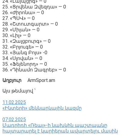
24․ «Լայպցիգ» — 0
25․ «Ցրվենա Զվեզդա» — 0
26․ «Ժիրոնա» — 0
27․ «ՊՍՎ» — 0
28․ «Շտուտգարտ» — 0
29․ «Միլան» — 0
30․ «Լիլ» — 0
31․ «Զալցբուրգ» — 0
32․ «Բրյուգե» — 0
33․ «Յանգ Բոյս» -0
34․ «Սլովան» — 0
35․ «Ֆեյենորդ» — 0
36․ «Դինամո Զագրեբ» — 0
Աղբյուր
ArmSport.am
Այս թեմայով ՝
11.02.2025
«Ինտերի» մեկնարկային կազմը
07.02.2025
Մադրիդի «Ռեալ»-ի նախկին պաշտպանը
հայտարարել է կարիերան ավարտելու մասին