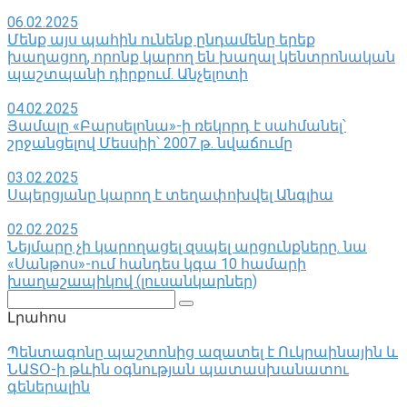
06.02.2025
Մենք այս պահին ունենք ընդամենը երեք
խաղացող, որոնք կարող են խաղալ կենտրոնական
պաշտպանի դիրքում. Անչելոտի
04.02.2025
Յամալը «Բարսելոնա»-ի ռեկորդ է սահմանել՝
շրջանցելով Մեսսիի՝ 2007 թ. նվաճումը
03.02.2025
Սպերցյանը կարող է տեղափոխվել Անգլիա
02.02.2025
Նեյմարը չի կարողացել զսպել արցունքները․ նա
«Սանթոս»-ում հանդես կգա 10 համարի
խաղաշապիկով (լուսանկարներ)
Поиск:
Լրահոս
Պենտագոնը պաշտոնից ազատել է Ուկրաինային և
ՆԱՏՕ-ի թևին օգնության պատասխանատու
գեներալին