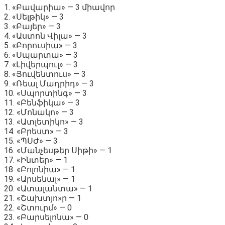
1․ «Բավարիա» — 3 միավոր
2․ «Սելթիկ» — 3
3․ «Բայեր» — 3
4․ «Աստոն Վիլա» — 3
5․ «Բորուսիա» — 3
6․ «Սպարտա» — 3
7․ «Լիվերպուլ» — 3
8․ «Յուվենտուս» — 3
9․ «Ռեալ Մադրիդ» — 3
10․ «Սպորտինգ» — 3
11․ «Բենֆիկա» — 3
12․ «Մոնակո» — 3
13․ «Ատլետիկո» — 3
14․ «Բրեստ» — 3
15․ «ՊՍԺ» — 3
16․ «Մանչեսթեր Սիթի» — 1
17․ «Ինտեր» — 1
18․ «Բոլոնիա» — 1
19․ «Արսենալ» — 1
20․ «Ատալանտա» — 1
21․ «Շախտյո»ր — 1
22․ «Շտուրմ» — 0
23․ «Բարսելոնա» — 0