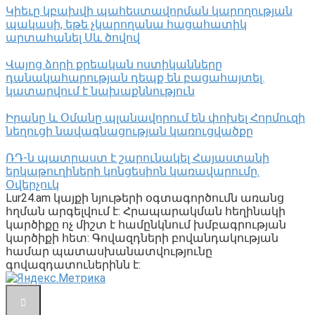
Կիեւը կբախվի պահեստավորման կարողության
պակասի, եթե չկարողանա հացահատիկ
արտահանել Սև ծովով
Վայոց ձորի քրեական ոստիկանները
դանակահարության դեպք են բացահայտել․
կատարվում է նախաքննություն
Իրանը և Օմանը պլանավորում են փոխել Հորմուզի
նեղուցի նավագնացության կառուցվածքը
ՌԴ-ն պատրաստ է շարունակել Հայաստանի
երկաթուղիների կոնցեսիոն կառավարումը.
Օվերչուկ
Lur24.am կայքի նյութերի օգտագործումն առանց
հղման արգելվում է: Հրապարակման հեղինակի
կարծիքը ոչ միշտ է համընկնում խմբագրության
կարծիքի հետ: Գովազդների բովանդակության
համար պատասխանատվությունը
գովազդատուներինն է: