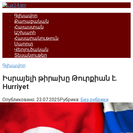
Перейти
к
Գլխավոր
контенту
Քաղաքական
Հայաստան
Աշխարհ
Հասարակություն
Սպորտ
Վերլուծական
Տեսանյութեր
Գլխավոր
Իսրայելի թիրшխը Թուրքիան է.
Hurriyet
Опубликовано:
23.07.2025
Рубрика:
Без рубрики