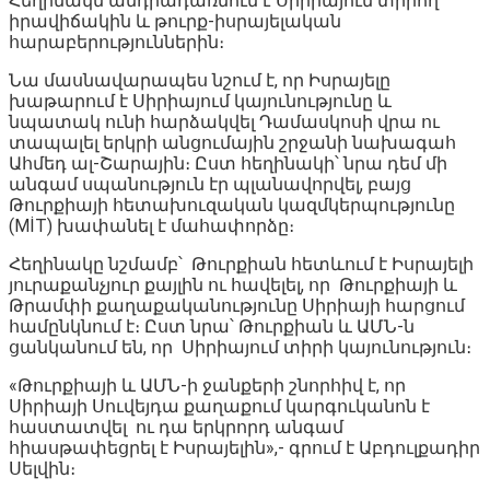
Հեղինակն անդրադառնում է Սիրիայում տիրող
իրավիճակին և թուրք-իսրայելական
հարաբերություններին։
Նա մասնավարապես նշում է, որ Իսրայելը
խաթարում է Սիրիայում կայունությունը և
նպատակ ունի հարձակվել Դամասկոսի վրա ու
տապալել երկրի անցումային շրջանի նախագահ
Ահմեդ ալ-Շարային։ Ըստ հեղինակի՝ նրա դեմ մի
անգամ սպանություն էր պլանավորվել, բայց
Թուրքիայի հետախուզական կազմկերպությունը
(MİT) խափանել է մահափորձը։
Հեղինակը նշմամբ՝ Թուրքիան հետևում է Իսրայելի
յուրաքանչյուր քայլին ու հավելել, որ Թուրքիայի և
Թրամփի քաղաքականությունը Սիրիայի հարցում
համընկնում է։ Ըստ նրա՝ Թուրքիան և ԱՄՆ-ն
ցանկանում են, որ Սիրիայում տիրի կայունություն։
«Թուրքիայի և ԱՄՆ-ի ջանքերի շնորհիվ է, որ
Սիրիայի Սուվեյդա քաղաքում կարգուկանոն է
հաստատվել ու դա երկրորդ անգամ
հիասթափեցրել է Իսրայելին»,- գրում է Աբդուլքադիր
Սելվին։