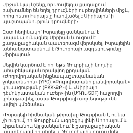
Միջանկյալ նշենք, որ Սուվեյդա քաղաքում
բախումներ են եղել դրուզների ու բեդվինների միջև,
որից հետո Իսրայելը հարվածել է Սիրիային՝ ի
պաշտպանություն դրուզների։
Ըստ հեղինակի՝ Իսրայելը ցանկանում է
ապակայունացնել Սիրիան և ուզում է
քաղաքացիական պատերազմ վերսկսել։ Իսրայելին
անհանգստացնում է Թուրքիայի ազդեցությունը
Սիրիայում։
Սելվին կարծում է, որ եթե Թուրքիայի կողմից
ահաբեկչական որակվող քրդական
«Ժողովրդական ինքնապաշտպանական
ջոկատներին» (YPG), «Քուրդիստանի բանվորական»
կուսացությանը (PKK-ՔԲԿ) և «Սիրիայի
դեմոկրատական ուժեր»-ին (ՍԴՈւ-SDF) հաջողվի
զինաթափել, ապա Թուրքիայի ազդեցությունն
ավելի կմեծանա։
«Իսրայելի հիմնական թիրախը Թուրքիան է, ու նա
չի ուզում, որ Թուրքիան ազդեցիկ լինի Սիրիայում և
Լիբանանու։ Այլ ցանկանում է քաղաքացիական
պատերազմ հրահրել և Թուրքիային դուրս մղել