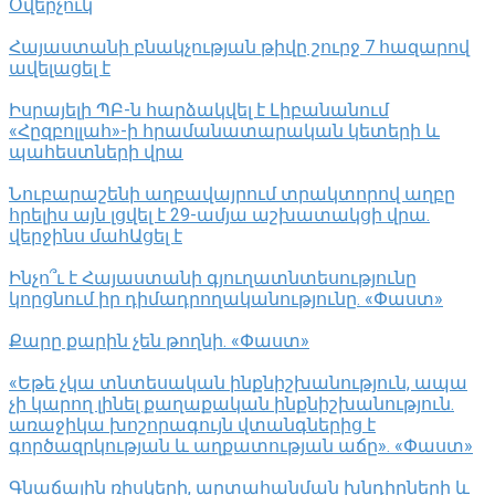
Օվերչուկ
Հայաստանի բնակչության թիվը շուրջ 7 հազարով
ավելացել է
Իսրայելի ՊԲ-ն հարձակվել է Լիբանանում
«Հըզբոլլահ»-ի հրամանատարական կետերի և
պահեստների վրա
Նուբարաշենի աղբավայրում տրակտորով աղբը
հրելիս այն լցվել է 29-ամյա աշխատակցի վրա.
վերջինս մահԱցել է
Ինչո՞ւ է Հայաստանի գյուղատնտեսությունը
կորցնում իր դիմադրողականությունը. «Փաստ»
Քարը քարին չեն թողնի. «Փաստ»
«Եթե չկա տնտեսական ինքնիշխանություն, ապա
չի կարող լինել քաղաքական ինքնիշխանություն.
առաջիկա խոշորագույն վտանգներից է
գործազրկության և աղքատության աճը». «Փաստ»
Գնաճային ռիսկերի, արտահանման խնդիրների և