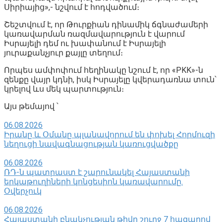
Սիրիայից»,- նշվում է հոդվածում։
Շեշտվում է, որ Թուրքիան դինամիկ ճգնաժամերի
կառավարման ռազմավարություն է վարում
Իսրայելի դեմ ու խափանում է Իսրայելի
յուրաքանչյուր քայլը տեղում։
Որպես ամփոփում հեղինակը նշում է, որ «PKK»-ն
զենքը վայր կդնի, իսկ Իսրայելը կվերադառնա տուն՝
կրելով ևս մեկ պարտություն։
Այս թեմայով ՝
06.08.2026
Իրանը և Օմանը պլանավորում են փոխել Հորմուզի
նեղուցի նավագնացության կառուցվածքը
06.08.2026
ՌԴ-ն պատրաստ է շարունակել Հայաստանի
երկաթուղիների կոնցեսիոն կառավարումը.
Օվերչուկ
06.08.2026
Հայաստանի բնակչության թիվը շուրջ 7 հազարով