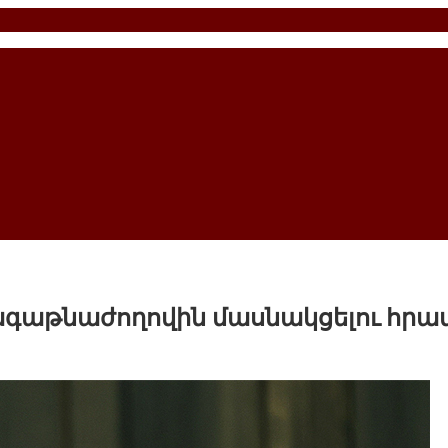
գագաթնաժողովին մասնակցելու հրա