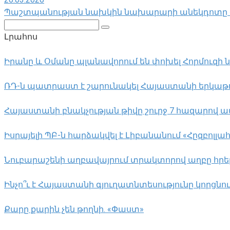
Պաշտպանության նախկին նախարարի անեկդոտը «Ն
Поиск:
Լրահոս
Իրանը և Օմանը պլանավորում են փոխել Հորմուզի
ՌԴ-ն պատրաստ է շարունակել Հայաստանի երկաթու
Հայաստանի բնակչության թիվը շուրջ 7 հազարով ավ
Իսրայելի ՊԲ-ն հարձակվել է Լիբանանում «Հըզբո
Նուբարաշենի աղբավայրում տրակտորով աղբը հրելիս
Ինչո՞ւ է Հայաստանի գյուղատնտեսությունը կորցնո
Քարը քարին չեն թողնի. «Փաստ»