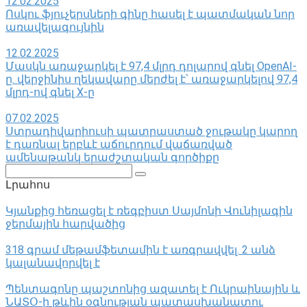
12.02.2025
Ոսկու ֆյուչերսների գինը հասել է պատմական նոր
առավելագույնին
12.02.2025
Մասկն առաջարկել է 97,4 մլրդ դոլարով գնել OpenAI-
ը. վերջինիս ղեկավարը մերժել է՝ առաջարկելով 97,4
մլրդ-ով գնել X-ը
07.02.2025
Ստրադիվարիուսի պատրաստած ջութակը կարող
է դառնալ երբևէ աճուրդում վաճառված
ամենաթանկ երաժշտական ​​գործիքը
Поиск:
Լրահոս
Կյանքից հեռացել է ռեգբիստ Սայմոնի Վունիլագին
ջերմային հարվածից
318 գրամ մեթամֆետամին է առգրավվել․ 2 անձ
կալանավորվել է
Պենտագոնը պաշտոնից ազատել է Ուկրաինային և
ՆԱՏՕ-ի թևին օգնության պատասխանատու