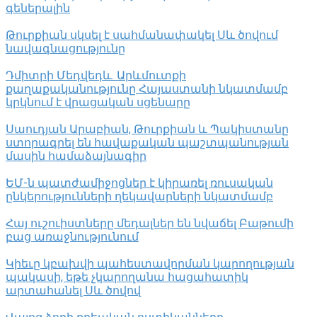
գեներալին
Թուրքիան սկսել է սահմանափակել Սև ծովում
նավագնացությունը
Դմիտրի Մեդվեդև. Արևմուտքի
քաղաքականությունը Հայաստանի նկատմամբ
կրկնում է վրացական սցենարը
Սաուդյան Արաբիան, Թուրքիան և Պակիստանը
ստորագրել են հավաքական պաշտպանության
մասին համաձայնագիր
ԵՄ-ն պատժամիջոցներ է կիրառել ռուսական
ընկերությունների ղեկավարների նկատմամբ
Հայ ուշուիստները մեդալներ են նվաճել Բաթումի
բաց առաջնությունում
Կիեւը կբախվի պահեստավորման կարողության
պակասի, եթե չկարողանա հացահատիկ
արտահանել Սև ծովով