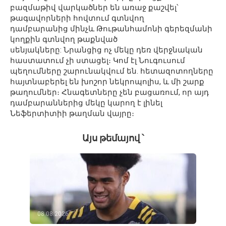
բազմաթիվ վարկածներ են առաջ քաշվել
՝
թագավորների
հովտում
գտնվող
դամբարանից
մինչև Թութանհամոնի գերեզմանի
կողքին գտնվող թաքնված
սենյակները
:
Նրանցից
ոչ
մեկը դեռ վերջնական
հաստատում չի ստացել։
Կոմ էլ Նուգուսում
պեղումները շարունակվում են. հետազոտողները
հայտնաբերել են խոշոր նեկրոպոլիս, և մի շարք
թաղումներ։
Հնագետները
չեն բացառում
, որ այդ
դամբարաններից մեկը կարող է լինել
Նեֆերտիտիի թաղման վայրը։
Այս թեմայով ՝
08.08.2026