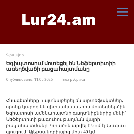
Перейти
к
контенту
Գլխավոր
Եգիպտոսում մոտեցել են Նեֆերտիտիի
առեղծվածի բացահայտմանը
Опубликовано:
11.05.2025
Без рубрики
Հնագետները
հայտնաբերել են արտեֆակտներ
,
որոնք կարող են գիտնականներին մոտեցնել Հին
Եգիպտոսի ամենահայտնի գաղտնիքներից մեկի՝
Նեֆերտիտի թագուհու թաղման վայրի
բացահայտմանը:
Գտածոն
արվել
է Կոմ էլ Նուգուս
գյուղում՝ Ալեքսանդրիայից մոտ 40 կմ