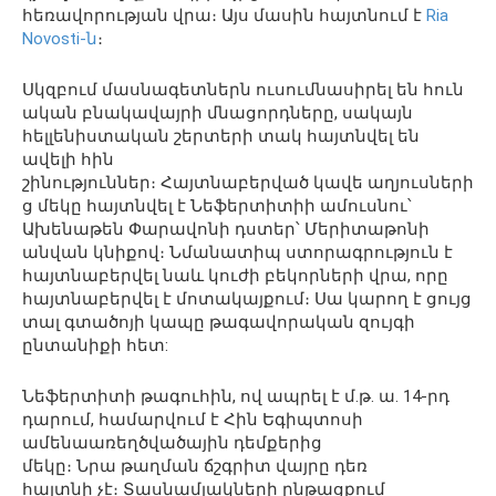
հեռավորության վրա։
Այս
մասին հայտնում է
Ria
Novosti-ն
։
Սկզբում
մասնագետներն
ուսումնասիրել
են
հուն
ական
բնակավայրի
մնացորդները
, սակայն
հելլենիստական շերտերի տակ հայտնվել են
ավելի հին
շինություններ։
Հայտնաբերված
կավե
աղյուսների
ց
մեկը
հայտնվել է Նեֆերտիտիի ամուսնու՝
Ախենաթեն Փարավոնի դստեր՝ Մերիտաթոնի
անվան կնիքով։
Նմանատիպ
ստորագրություն
է
հայտնաբերվել
նաև կուժի բեկորների վրա, որը
հայտնաբերվել է մոտակայքում։
Սա
կարող է ցույց
տալ գտածոյի կապը թագավորական զույգի
ընտանիքի հետ:
Նեֆերտիտի թագուհին
, ով ապրել
է մ.թ. ա. 14-րդ
դարում, համարվում է Հին Եգիպտոսի
ամենաառեղծվածային դեմքերից
մեկը։
Նրա
թաղման
ճշգրիտ
վայրը
դեռ
հայտնի
չէ։
Տասնամյակների
ընթացքում