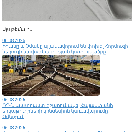
Այս թեմայով ՝
06.08.2026
Իրանը և Օմանը պլանավորում են փոխել Հորմուզի
նեղուցի նավագնացության կառուցվածքը
06.08.2026
ՌԴ-ն պատրաստ է շարունակել Հայաստանի
երկաթուղիների կոնցեսիոն կառավարումը.
Օվերչուկ
06.08.2026