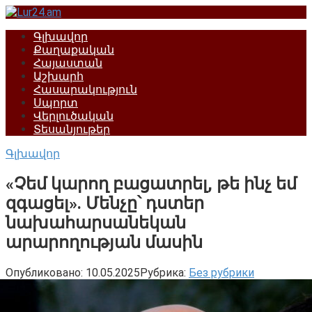
Перейти
к
Գլխավոր
контенту
Քաղաքական
Հայաստան
Աշխարհ
Հասարակություն
Սպորտ
Վերլուծական
Տեսանյութեր
Գլխավոր
«Չեմ կարող բացատրել, թե ինչ եմ
զգացել». Մենչը՝ դստեր
նախահարսանեկան
արարողության մասին
Опубликовано:
10.05.2025
Рубрика:
Без рубрики