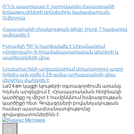
ՌԴ-ն պատրաստ է շարունակել Հայաստանի
երկաթուղիների կոնցեսիոն կառավարումը.
Օվերչուկ
Հայաստանի բնակչության թիվը շուրջ 7 հազարով
ավելացել է
Իսրայելի ՊԲ-ն հարձակվել է Լիբանանում
«Հըզբոլլահ»-ի հրամանատարական կետերի և
պահեստների վրա
Նուբարաշենի աղբավայրում տրակտորով աղբը
հրելիս այն լցվել է 29-ամյա աշխատակցի վրա.
վերջինս մահԱցել է
Lur24.am կայքի նյութերի օգտագործումն առանց
հղման արգելվում է: Հրապարակման հեղինակի
կարծիքը ոչ միշտ է համընկնում խմբագրության
կարծիքի հետ: Գովազդների բովանդակության
համար պատասխանատվությունը
գովազդատուներինն է: