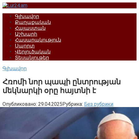
Перейти
к
Գլխավոր
контенту
Քաղաքական
Հայաստան
Աշխարհ
Հասարակություն
Սպորտ
Վերլուծական
Տեսանյութեր
Գլխավոր
Հռոմի նոր պապի ընտրության
մեկնարկի օրը հայտնի է
Опубликовано:
29.04.2025
Рубрика:
Без рубрики