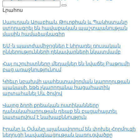
Поиск:
Լրահոս
Սաուդյան Արաբիան, Թուրքիան և Պակիստանը
ստորագրել են հավաքական պաշտպանության
մասին համաձայնագիր
ԵՄ-ն պատժամիջոցներ է կիրառել ռուսական
ընկերությունների ղեկավարների նկատմամբ
Հայ ուշուիստները մեդալներ են նվաճել Բաթումի
բաց առաջնությունում
Կիեւը կբախվի պահեստավորման կարողության
պակասի, եթե չկարողանա հացահատիկ
արտահանել Սև ծովով
Վայոց ձորի քրեական ոստիկանները
դանակահարության դեպք են բացահայտել․
կատարվում է նախաքննություն
Իրանը և Օմանը պլանավորում են փոխել Հորմուզի
նեղուցի նավագնացության կառուցվածքը