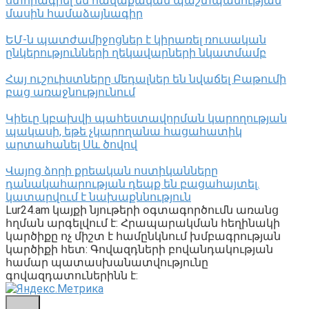
ստորագրել են հավաքական պաշտպանության
մասին համաձայնագիր
ԵՄ-ն պատժամիջոցներ է կիրառել ռուսական
ընկերությունների ղեկավարների նկատմամբ
Հայ ուշուիստները մեդալներ են նվաճել Բաթումի
բաց առաջնությունում
Կիեւը կբախվի պահեստավորման կարողության
պակասի, եթե չկարողանա հացահատիկ
արտահանել Սև ծովով
Վայոց ձորի քրեական ոստիկանները
դանակահարության դեպք են բացահայտել․
կատարվում է նախաքննություն
Lur24.am կայքի նյութերի օգտագործումն առանց
հղման արգելվում է: Հրապարակման հեղինակի
կարծիքը ոչ միշտ է համընկնում խմբագրության
կարծիքի հետ: Գովազդների բովանդակության
համար պատասխանատվությունը
գովազդատուներինն է: