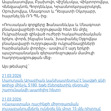
Ապանասովկա, Բյախովո, Վիշնևսկա, Վիկտորովկա,
Վնեզապնոե, Գորդեևկա, Կրասնոօկտյաբրսկոյե,
Օբուխովկա, Սնագոստ և Դեսյատի Օկտյաբր,
հայտնել են ՌԴ ՊՆ-ից։
«Ռուսական զորքերը Ֆանասեևկա և Սնագոստ
բնակավայրերի ուղղությամբ հետ են մղել
Ուկրաինայի զինված ուժերի հակահարձակման
երկու փորձ, ինչպես նաև՝ խափանել Օլգովկա
բնակավայրի ուղղությամբ ուկրաինացիների
հարձակման փորձը»,- ասվում է այդ երկրի
պաշտպանական գերատեսչության մամուլի
հաղորդագրության մեջ։
Այս թեմայով ՝
21.03.2026
Սաուդյան Արաբիան կանխատեսում է նավթի գնի
թռիչք մինչև $180, եթե էներգետիկ ցնցումը
շարունակվի ապրիլից հետո
21.03.2026
«Հայաստան» դաշինքի միջոցառման
լուսաբանումներն ունեցել են մոտ 15 մլն դիտում.