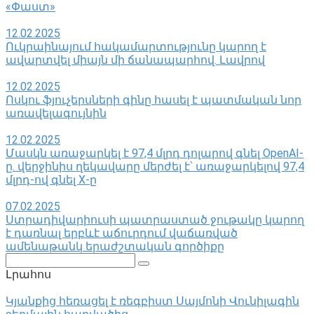
«Փաստ»
12.02.2025
Ուկրաինայում հակամարտությունը կարող է
ավարտվել միայն մի ճանապարհով․ Լավրով
12.02.2025
Ոսկու ֆյուչերսների գինը հասել է պատմական նոր
առավելագույնին
12.02.2025
Մասկն առաջարկել է 97,4 մլրդ դոլարով գնել OpenAI-
ը. վերջինիս ղեկավարը մերժել է՝ առաջարկելով 97,4
մլրդ-ով գնել X-ը
07.02.2025
Ստրադիվարիուսի պատրաստած ջութակը կարող
է դառնալ երբևէ աճուրդում վաճառված
ամենաթանկ երաժշտական ​​գործիքը
Поиск:
Լրահոս
Կյանքից հեռացել է ռեգբիստ Սայմոնի Վունիլագին