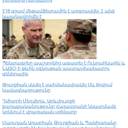
ջերմային հարվածից
318 գրամ մեթամֆետամին է առգրավվել․ 2 անձ
կալանավորվել է
Պենտագոնը պաշտոնից ազատել է Ուկրաինային և
ՆԱՏՕ-ի թևին օգնության պատասխանատու
գեներալին
Թուրքիան սկսել է սահմանափակել Սև ծովում
նավագնացությունը
Դմիտրի Մեդվեդև. Արևմուտքի
քաղաքականությունը Հայաստանի նկատմամբ
կրկնում է վրացական սցենարը
Սաուդյան Արաբիան, Թուրքիան և Պակիստանը