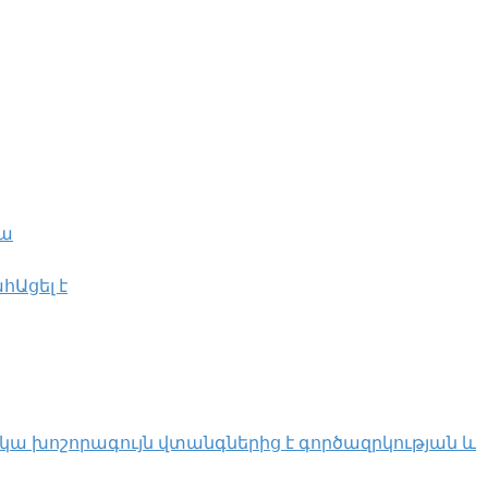
րա
հԱցել է
կա խոշորագույն վտանգներից է գործազրկության և