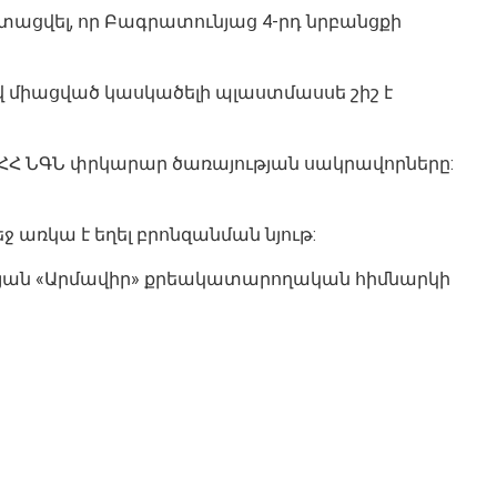
ստացվել, որ Բագրատունյաց 4-րդ նրբանցքի
րով միացված կասկածելի պլաստմասսե շիշ է
 ՀՀ ՆԳՆ փրկարար ծառայության սակրավորները:
ջ առկա է եղել բրոնզանման նյութ:
ան «Արմավիր» քրեակատարողական հիմնարկի