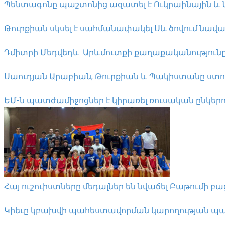
Պենտագոնը պաշտոնից ազատել է Ուկրաինային և
Թուրքիան սկսել է սահմանափակել Սև ծովում նավա
Դմիտրի Մեդվեդև. Արևմուտքի քաղաքականություն
Սաուդյան Արաբիան, Թուրքիան և Պակիստանը ստ
ԵՄ-ն պատժամիջոցներ է կիրառել ռուսական ընկեր
Հայ ուշուիստները մեդալներ են նվաճել Բաթումի բա
Կիեւը կբախվի պահեստավորման կարողության պա