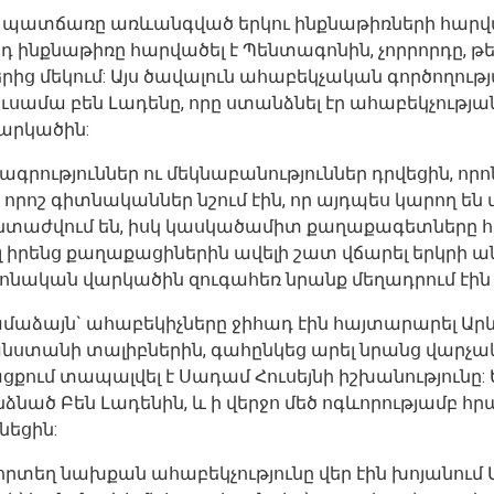
տճառը առևանգված երկու ինքնաթիռների հարվածն է ե
որդ ինքնաթիռը հարվածել է Պենտագոնին, չորրորդը, 
ից մեկում: Այս ծավալուն ահաբեկչական գործողութ
ամա բեն Լադենը, որը ստանձնել էր ահաբեկչութ
արկածին:
գրություններ ու մեկնաբանություններ դրվեցին, որ
շ գիտնականներ նշում էին, որ այդպես կարող են փլվ
վում են, իսկ կասկածամիտ քաղաքագետները հիշեցն
ել իրենց քաղաքացիներին ավելի շատ վճարել երկրի 
տոնական վարկածին զուգահեռ նրանք մեղադրում էին 
աձայն` ահաբեկիչները ջիհադ էին հայտարարել Արևմ
ստանի տալիբներին, գահընկեց արել նրանց վարչակ
ացքում տապալվել է Սադամ Հուսեյնի իշխանությունը
նած Բեն Լադենին, և ի վերջո մեծ ոգևորությամբ հ
նեցին:
ւմ, որտեղ նախքան ահաբեկչությունը վեր էին խոյան