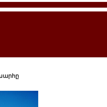
շխարհը