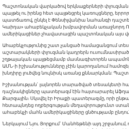
Պաշտոնական վարկածով երկնաքերների փլուզման պա
պայթել ու իրենց հետ պայթեցրել կառույցները, երր
պատճառով, ընկել է Փենսիլվանիա նահանգի դաշտեր
Կաիդա» ահաբեկչական խմբավորման առաջնորդ Ուս
ամերիկացիներ չհավատացին պաշտոնական այս վ
Ահաբեկչությունից շատ չանցած համացանցում տեսա
աշտարակների փլուզման կադրերն ուսումնասիրած որո
շղթայական պայթեցմամբ մասնագիտորեն ապամոնտաժ
ԱՄՆ-ի իշխանությունները չէին կարողանում համոզ
խնդիրը լուծվեց նույնիսկ առանց քննարկման: Պաշ
Իշխանության` լայնորեն տարածված տեսակետի համ
դաշնակիցները պատերազմ էին հայտարարել Աֆղան
Քարզային։ Սկսվել էր Իրաքի պատերազմը, որի ընթ
հետապնդեց ողբերգության մեղավորությունտ ստանձ
ահաբեկչի մահն ամերիկացիները ցնծությամբ ընդու
Ներկայում Նյու Յորքում` Մանհեթենի այդ շրջանո