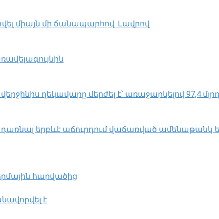
վել միայն մի ճանապարհով․ Լավրով
առավելագույնին
 վերջինիս ղեկավարը մերժել է՝ առաջարկելով 97,4 մլրդ
առնալ երբևէ աճուրդում վաճառված ամենաթանկ ե
ջերմային հարվածից
նավորվել է