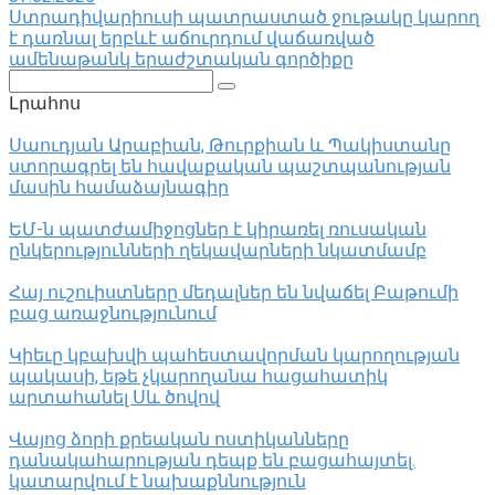
Ստրադիվարիուսի պատրաստած ջութակը կարող
է դառնալ երբևէ աճուրդում վաճառված
ամենաթանկ երաժշտական ​​գործիքը
Поиск:
Լրահոս
Սաուդյան Արաբիան, Թուրքիան և Պակիստանը
ստորագրել են հավաքական պաշտպանության
մասին համաձայնագիր
ԵՄ-ն պատժամիջոցներ է կիրառել ռուսական
ընկերությունների ղեկավարների նկատմամբ
Հայ ուշուիստները մեդալներ են նվաճել Բաթումի
բաց առաջնությունում
Կիեւը կբախվի պահեստավորման կարողության
պակասի, եթե չկարողանա հացահատիկ
արտահանել Սև ծովով
Վայոց ձորի քրեական ոստիկանները
դանակահարության դեպք են բացահայտել․
կատարվում է նախաքննություն