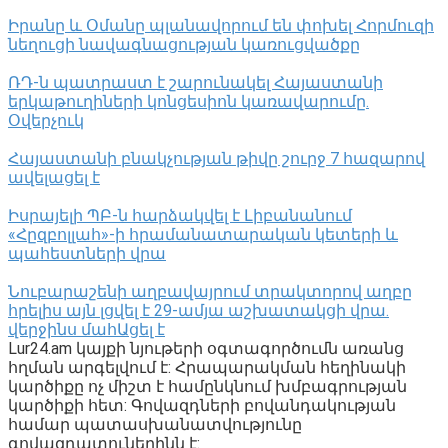
Իրանը և Օմանը պլանավորում են փոխել Հորմուզի
նեղուցի նավագնացության կառուցվածքը
ՌԴ-ն պատրաստ է շարունակել Հայաստանի
երկաթուղիների կոնցեսիոն կառավարումը.
Օվերչուկ
Հայաստանի բնակչության թիվը շուրջ 7 հազարով
ավելացել է
Իսրայելի ՊԲ-ն հարձակվել է Լիբանանում
«Հըզբոլլահ»-ի հրամանատարական կետերի և
պահեստների վրա
Նուբարաշենի աղբավայրում տրակտորով աղբը
հրելիս այն լցվել է 29-ամյա աշխատակցի վրա.
վերջինս մահԱցել է
Lur24.am կայքի նյութերի օգտագործումն առանց
հղման արգելվում է: Հրապարակման հեղինակի
կարծիքը ոչ միշտ է համընկնում խմբագրության
կարծիքի հետ: Գովազդների բովանդակության
համար պատասխանատվությունը
գովազդատուներինն է: