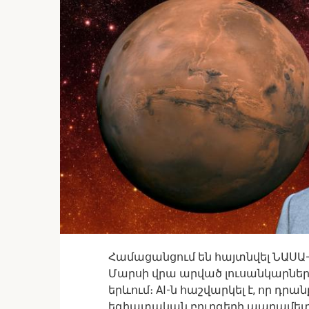
Համացանցում են հայտնվել ՆԱՍԱ-
Մարսի վրա արված լուսանկարները
երևում։ AI-ն հաշվարկել է, որ 
եգիպտական ​​բուրգերի պարամետրե