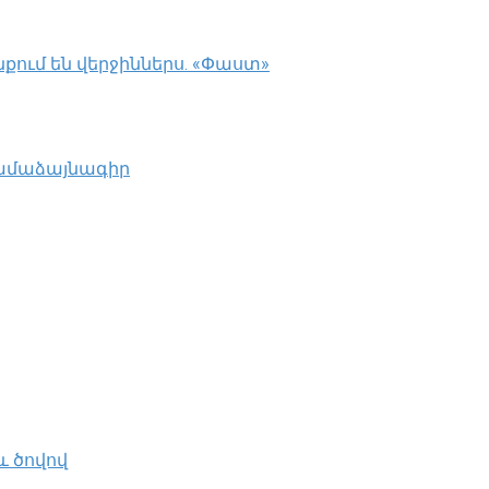
ում են վերջիններս. «Փաստ»
համաձայնագիր
 ծովով