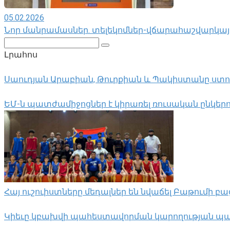
05.02.2026
Նոր մանրամասներ. տելեկոմներ-վճարահաշվարկայի
Поиск:
Լրահոս
Սաուդյան Արաբիան, Թուրքիան և Պակիստանը ստ
ԵՄ-ն պատժամիջոցներ է կիրառել ռուսական ընկեր
Հայ ուշուիստները մեդալներ են նվաճել Բաթումի բա
Կիեւը կբախվի պահեստավորման կարողության պա