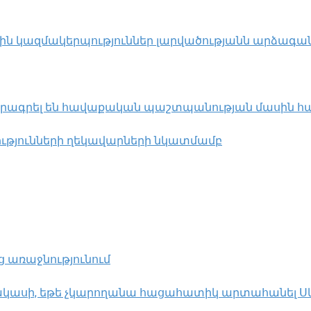
ն կազմակերպություններ լարվածությանն արձագանք
որագրել են հավաքական պաշտպանության մասին 
ությունների ղեկավարների նկատմամբ
ց առաջնությունում
կասի, եթե չկարողանա հացահատիկ արտահանել Սև