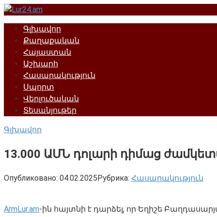
Перейти
к
Գլխավոր
контенту
Քաղաքական
Հայաստան
Աշխարհ
Հասարակություն
Սպորտ
Վերլուծական
Տեսանյութեր
Գլխավոր
13.000 ԱՄՆ դոլարի դիմաց ժամկե
Опубликовано:
04.02.2025
Рубрика:
Հասարակություն
ArmLur.am
-ին հայտնի է դարձել, որ Եղիշե Բաղդասար