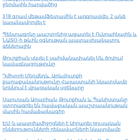
ջերմային հարվածից
318 գրամ մեթամֆետամին է առգրավվել․ 2 անձ
կալանավորվել է
Պենտագոնը պաշտոնից ազատել է Ուկրաինային և
ՆԱՏՕ-ի թևին օգնության պատասխանատու
գեներալին
Թուրքիան սկսել է սահմանափակել Սև ծովում
նավագնացությունը
Դմիտրի Մեդվեդև. Արևմուտքի
քաղաքականությունը Հայաստանի նկատմամբ
կրկնում է վրացական սցենարը
Սաուդյան Արաբիան, Թուրքիան և Պակիստանը
ստորագրել են հավաքական պաշտպանության
մասին համաձայնագիր
ԵՄ-ն պատժամիջոցներ է կիրառել ռուսական
ընկերությունների ղեկավարների նկատմամբ