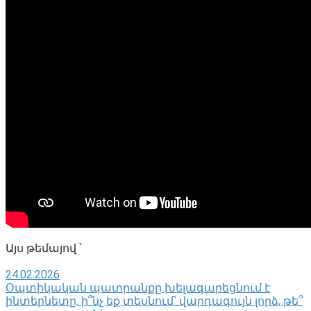
Այս թեմայով ՝
24.02.2026
Օպտիկական պատրանքը խելագարեցնում է
ինտերնետը. ի՞նչ եք տեսնում՝ վարդագույն լորձ, թե՞