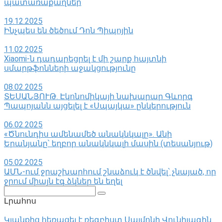
պատառաքաղներ
19.12.2025
Ինչպես են ծեծում Դոն Պիպոյին
11.02.2025
Xiaomi-ն դադարեցրել է մի շարք հայտնի
սմարթֆոնների աջակցությունը
08.02.2025
ՏԵՍԱՆՅՈՒԹ. Էկոնոմիկայի նախարար Գևորգ
Պապոյանն այցելել է «Սպայկա» ընկերություն
06.02.2025
«Ծնունդիս ամենամեծ անակնկալը». Անի
Երանյանը՝ եղբոր անակնկալի մասին (տեսանյութ)
05.02.2025
ԱՄՆ-ում ջրաշխարհում շնաձուկ է ծնվել՝ չնայած, որ
ջրում միայն էգ ձկներ են եղել
Поиск:
Լրահոս
Կյանքից հեռացել է ռեգբիստ Սայմոնի Վունիլագին