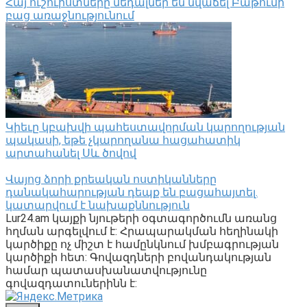
Հայ ուշուիստները մեդալներ են նվաճել Բաթումի
բաց առաջնությունում
Կիեւը կբախվի պահեստավորման կարողության
պակասի, եթե չկարողանա հացահատիկ
արտահանել Սև ծովով
Վայոց ձորի քրեական ոստիկանները
դանակահարության դեպք են բացահայտել․
կատարվում է նախաքննություն
Lur24.am կայքի նյութերի օգտագործումն առանց
հղման արգելվում է: Հրապարակման հեղինակի
կարծիքը ոչ միշտ է համընկնում խմբագրության
կարծիքի հետ: Գովազդների բովանդակության
համար պատասխանատվությունը
գովազդատուներինն է: