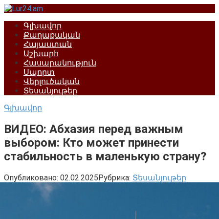
Перейти
к
Գլխավոր
контенту
Քաղաքական
Հայաստան
Աշխարհ
Հասարակություն
Սպորտ
Վերլուծական
Տեսանյութեր
Գլխավոր
ВИДЕО: Абхазия перед важным
выбором: Кто может принести
стабильность в маленькую страну?
Опубликовано:
02.02.2025
Рубрика:
Տեսանյութեր