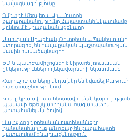
նավագնացությունը
Դմիտրի Մեդվեդև. Արևմուտքի
քաղաքականությունը Հայաստանի նկատմամբ
կրկնում է վրացական սցենարը
Սաուդյան Արաբիան, Թուրքիան և Պակիստանը
ստորագրել են հավաքական պաշտպանության
մասին համաձայնագիր
ԵՄ-ն պատժամիջոցներ է կիրառել ռուսական
ընկերությունների ղեկավարների նկատմամբ
Հայ ուշուիստները մեդալներ են նվաճել Բաթումի
բաց առաջնությունում
Կիեւը կբախվի պահեստավորման կարողության
պակասի, եթե չկարողանա հացահատիկ
արտահանել Սև ծովով
Վայոց ձորի քրեական ոստիկանները
դանակահարության դեպք են բացահայտել․
կատարվում է նախաքննություն