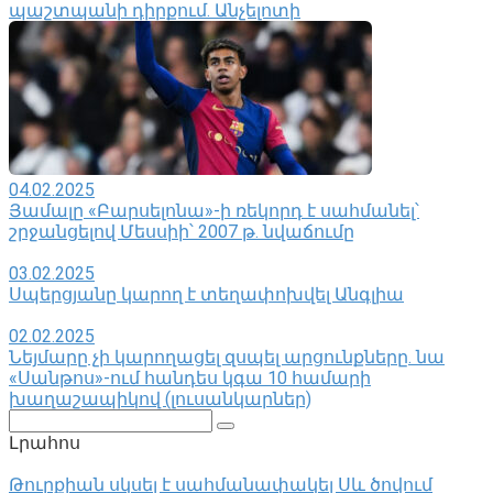
պաշտպանի դիրքում. Անչելոտի
04.02.2025
Յամալը «Բարսելոնա»-ի ռեկորդ է սահմանել՝
շրջանցելով Մեսսիի՝ 2007 թ. նվաճումը
03.02.2025
Սպերցյանը կարող է տեղափոխվել Անգլիա
02.02.2025
Նեյմարը չի կարողացել զսպել արցունքները․ նա
«Սանթոս»-ում հանդես կգա 10 համարի
խաղաշապիկով (լուսանկարներ)
Поиск:
Լրահոս
Թուրքիան սկսել է սահմանափակել Սև ծովում