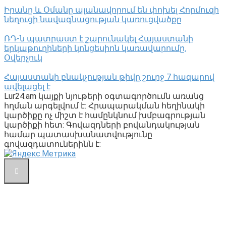
Իրանը և Օմանը պլանավորում են փոխել Հորմուզի
նեղուցի նավագնացության կառուցվածքը
ՌԴ-ն պատրաստ է շարունակել Հայաստանի
երկաթուղիների կոնցեսիոն կառավարումը.
Օվերչուկ
Հայաստանի բնակչության թիվը շուրջ 7 հազարով
ավելացել է
Lur24.am կայքի նյութերի օգտագործումն առանց
հղման արգելվում է: Հրապարակման հեղինակի
կարծիքը ոչ միշտ է համընկնում խմբագրության
կարծիքի հետ: Գովազդների բովանդակության
համար պատասխանատվությունը
գովազդատուներինն է: