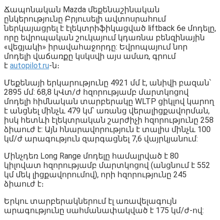
Ճապոնական Mazda մեքենաշինական
ընկերությունը Բրյուսելի ավտոսրահում
ներկայացրել է էլեկտրիֆիկացված liftback 6e մոդելը,
որը եվրոպական շուկայում կդառնա բենզինային
«վեցյակի» իրավահաջորդը: Եվրոպայում նոր
մոդելի վաճառքը կսկսվի այս ամառ, գրում
է
autopilot.ru
-ն։
Մեքենայի երկարությունը 4921 մմ է, անիվի բազան՝
2895 մմ: 68,8 կՎտ/ժ հզորությամբ մարտկոցով
մոդելի հիմնական տարբերակը WLTP ցիկլով կարող
է անցնել մինչև 479 կմ՝ առանց վերալիցքավորման,
իսկ հետևի էլեկտրական շարժիչի հզորությունը 258
ձիաուժ է: Այն հնարավորություն է տալիս մինչև 100
կմ/ժ արագություն զարգացնել 7,6 վայրկյանում:
Մինչդեռ Long Range մոդելը համալրված է 80
կիլովատ հզորությամբ մարտկոցով (անցնում է 552
կմ մեկ լիցքավորումով), որի հզորությունը 245
ձիաուժ է։
Երկու տարբերակներում էլ առավելագույն
արագությունը սահմանափակված է 175 կմ/ժ-ով: