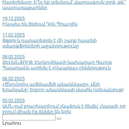
ինտերնետը. ի՞նչ եք տեսնում՝ վարդագույն լորձ, թե՞
պատառաքաղներ
19.12.2025
Ինչպես են ծեծում Դոն Պիպոյին
11.02.2025
Xiaomi-ն դադարեցրել է մի շարք հայտնի
սմարթֆոնների աջակցությունը
08.02.2025
ՏԵՍԱՆՅՈՒԹ. Էկոնոմիկայի նախարար Գևորգ
Պապոյանն այցելել է «Սպայկա» ընկերություն
06.02.2025
«Ծնունդիս ամենամեծ անակնկալը». Անի
Երանյանը՝ եղբոր անակնկալի մասին (տեսանյութ)
05.02.2025
ԱՄՆ-ում ջրաշխարհում շնաձուկ է ծնվել՝ չնայած, որ
ջրում միայն էգ ձկներ են եղել
Поиск:
Լրահոս