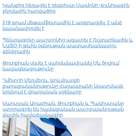
Կյանքից հեռացել է ռեգբիստ Սայմոնի Վունիլագին
ջերմային հարվածից
318 գրամ մեթամֆետամին է առգրավվել․ 2 անձ
կալանավորվել է
Պենտագոնը պաշտոնից ազատել է Ուկրաինային և
ՆԱՏՕ-ի թևին օգնության պատասխանատու
գեներալին
Թուրքիան սկսել է սահմանափակել Սև ծովում
նավագնացությունը
Դմիտրի Մեդվեդև. Արևմուտքի
քաղաքականությունը Հայաստանի նկատմամբ
կրկնում է վրացական սցենարը
Սաուդյան Արաբիան, Թուրքիան և Պակիստանը
ստորագրել են հավաքական պաշտպանության
մասին համաձայնագիր