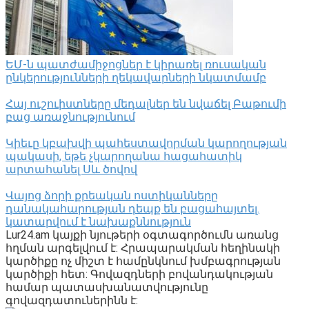
ԵՄ-ն պատժամիջոցներ է կիրառել ռուսական
ընկերությունների ղեկավարների նկատմամբ
Հայ ուշուիստները մեդալներ են նվաճել Բաթումի
բաց առաջնությունում
Կիեւը կբախվի պահեստավորման կարողության
պակասի, եթե չկարողանա հացահատիկ
արտահանել Սև ծովով
Վայոց ձորի քրեական ոստիկանները
դանակահարության դեպք են բացահայտել․
կատարվում է նախաքննություն
Lur24.am կայքի նյութերի օգտագործումն առանց
հղման արգելվում է: Հրապարակման հեղինակի
կարծիքը ոչ միշտ է համընկնում խմբագրության
կարծիքի հետ: Գովազդների բովանդակության
համար պատասխանատվությունը
գովազդատուներինն է: