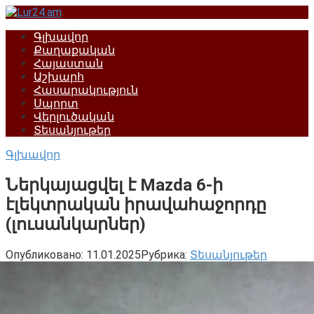
Перейти
к
Գլխավոր
контенту
Քաղաքական
Հայաստան
Աշխարհ
Հասարակություն
Սպորտ
Վերլուծական
Տեսանյութեր
Գլխավոր
Ներկայացվել է Mazda 6-ի
էլեկտրական իրավահաջորդը
(լուսանկարներ)
Опубликовано:
11.01.2025
Рубрика:
Տեսանյութեր