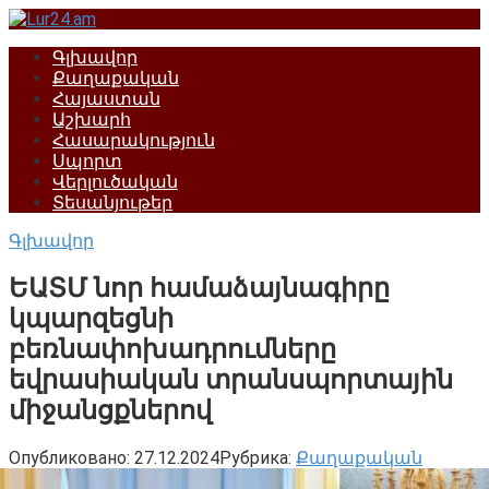
Перейти
к
Գլխավոր
контенту
Քաղաքական
Հայաստան
Աշխարհ
Հասարակություն
Սպորտ
Վերլուծական
Տեսանյութեր
Գլխավոր
ԵԱՏՄ նոր համաձայնագիրը
կպարզեցնի
բեռնափոխադրումները
եվրասիական տրանսպորտային
միջանցքներով
Опубликовано:
27.12.2024
Рубрика:
Քաղաքական