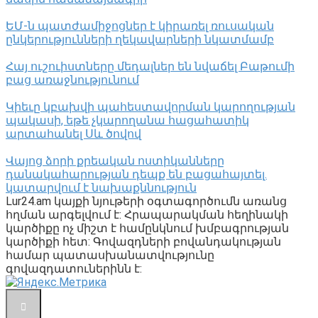
ԵՄ-ն պատժամիջոցներ է կիրառել ռուսական
ընկերությունների ղեկավարների նկատմամբ
Հայ ուշուիստները մեդալներ են նվաճել Բաթումի
բաց առաջնությունում
Կիեւը կբախվի պահեստավորման կարողության
պակասի, եթե չկարողանա հացահատիկ
արտահանել Սև ծովով
Վայոց ձորի քրեական ոստիկանները
դանակահարության դեպք են բացահայտել․
կատարվում է նախաքննություն
Lur24.am կայքի նյութերի օգտագործումն առանց
հղման արգելվում է: Հրապարակման հեղինակի
կարծիքը ոչ միշտ է համընկնում խմբագրության
կարծիքի հետ: Գովազդների բովանդակության
համար պատասխանատվությունը
գովազդատուներինն է: