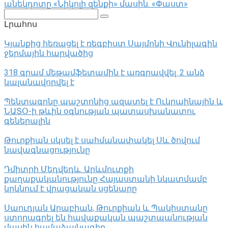
անեկդոտը «Նիկոլի զենքի» մասին. «Փաստ»
Поиск:
Լրահոս
Կյանքից հեռացել է ռեգբիստ Սայմոնի Վունիլագին
ջերմային հարվածից
318 գրամ մեթամֆետամին է առգրավվել․ 2 անձ
կալանավորվել է
Պենտագոնը պաշտոնից ազատել է Ուկրաինային և
ՆԱՏՕ-ի թևին օգնության պատասխանատու
գեներալին
Թուրքիան սկսել է սահմանափակել Սև ծովում
նավագնացությունը
Դմիտրի Մեդվեդև. Արևմուտքի
քաղաքականությունը Հայաստանի նկատմամբ
կրկնում է վրացական սցենարը
Սաուդյան Արաբիան, Թուրքիան և Պակիստանը
ստորագրել են հավաքական պաշտպանության
մասին համաձայնագիր