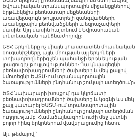
ԵԱՏՄ երկրները համաձայնագիր են ստորագրել
Եվրասիական տրանսպորտային միջանցքներով
երթևեկելիս բեռնատար մեքենաների
առավելագույն թույլատրելի զանգվածների,
առանցքային բեռնվածքների և եզրաչափերի
մասին։ Այդ մասին հայտնում է Եվրասիական
տնտեսական հանձնաժողովը։
ԵՏՀ Երկրները ոչ միայն կհաստատեն միասնական
ցուցանիշները, այլև միության այլ երկրների
փոխադրողներից չեն պահանջի երթևեկության
լրացուցիչ թույլտվություններ։ Դա կնվազեցնի
բեռնափոխադրումների ծախսերը և մեկ քայլով
կմոտեցնի ԵԱՏՄ-ում տրանսպորտային
ծառայությունների ընդհանուր շուկայի ստեղծումը։
ԵՏՀ նախարարի խոսքով՝ դա կկրճատի
բեռնափոխադրումների ծախսերը և կօգնի ևս մեկ
քայլ կատարել ԵԱՏՄ-ում տրանսպորտային
ծառայությունների ընդհանուր շուկայի ստեղծման
ուղղությամբ: Համաձայնագիրն ուժի մեջ կմտնի
բոլոր հինգ երկրներում վավերացումից հետո:
Այս թեմայով ՝