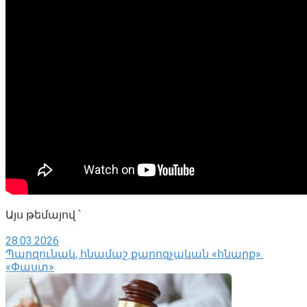
Այս թեմայով ՝
28.03.2026
Պարզունակ, հնամաշ քարոզչական «հնարք».
«Փաստ»