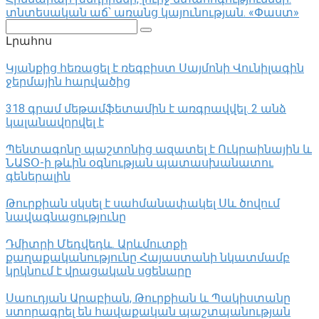
տնտեսական աճ՝ առանց կայունության. «Փաստ»
Поиск:
Լրահոս
Կյանքից հեռացել է ռեգբիստ Սայմոնի Վունիլագին
ջերմային հարվածից
318 գրամ մեթամֆետամին է առգրավվել․ 2 անձ
կալանավորվել է
Պենտագոնը պաշտոնից ազատել է Ուկրաինային և
ՆԱՏՕ-ի թևին օգնության պատասխանատու
գեներալին
Թուրքիան սկսել է սահմանափակել Սև ծովում
նավագնացությունը
Դմիտրի Մեդվեդև. Արևմուտքի
քաղաքականությունը Հայաստանի նկատմամբ
կրկնում է վրացական սցենարը
Սաուդյան Արաբիան, Թուրքիան և Պակիստանը
ստորագրել են հավաքական պաշտպանության