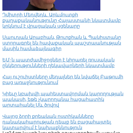
Դմիտրի Մեդվեդև. Արևմուտքի
քաղաքականությունը Հայաստանի նկատմամբ
կրկնում է վրացական սցենարը
Սաուդյան Արաբիան, Թուրքիան և Պակիստանը
ստորագրել են հավաքական պաշտպանության
մասին համաձայնագիր
ԵՄ-ն պատժամիջոցներ է կիրառել ռուսական
ընկերությունների ղեկավարների նկատմամբ
Հայ ուշուիստները մեդալներ են նվաճել Բաթումի
բաց առաջնությունում
Կիեւը կբախվի պահեստավորման կարողության
պակասի, եթե չկարողանա հացահատիկ
արտահանել Սև ծովով
Վայոց ձորի քրեական ոստիկանները
դանակահարության դեպք են բացահայտել․
կատարվում է նախաքննություն