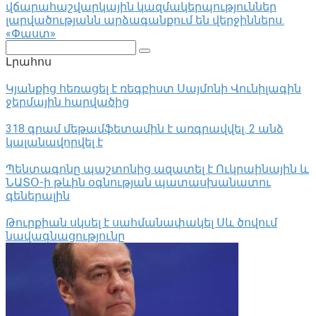
վճարահաշվարկային կազմակերպություններ
լարվածությանն արձագանքում են վերջիններս.
«Փաստ»
Поиск:
Լրահոս
Կյանքից հեռացել է ռեգբիստ Սայմոնի Վունիլագին
ջերմային հարվածից
318 գրամ մեթամֆետամին է առգրավվել․ 2 անձ
կալանավորվել է
Պենտագոնը պաշտոնից ազատել է Ուկրաինային և
ՆԱՏՕ-ի թևին օգնության պատասխանատու
գեներալին
Թուրքիան սկսել է սահմանափակել Սև ծովում
նավագնացությունը