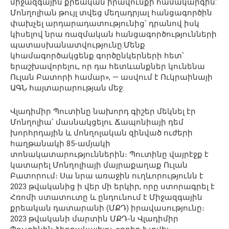
միջազգային քրեական իրավունքի համակարգին:
Մոնղոլիան թույլ տվեց մեղադրյալ հանցագործին
փախչել արդարադատությունից՝ դրանով իսկ
կիսելով նրա ռազմական հանցագործությունների
պատասխանատվությունը:Մենք
կհամագործակցենք գործընկերների հետ՝
երաշխավորելու, որ դա հետևանքներ կունենա
Ուլան Բատորի համար», — ասվում է Ուկրաինայի
ԱԳՆ հայտարարության մեջ:
Վլադիմիր Պուտինը նախորդ գիշեր մեկնել էր
Մոնղոլիա՝ մասնակցելու Ճապոնիայի դեմ
խորհրդային և մոնղոլական զինված ուժերի
հաղթանակի 85-ամյակի
տոնակատարություններին։ Պուտինը վայրէջք է
կատարել Մոնղոլիայի մայրաքաղաք Ուլան
Բատորում։ Սա նրա առաջին ուղևորությունն է
2023 թվականից ի վեր մի երկիր, որը ստորագրել է
Հռոմի ստատուտը և ընդունում է Միջազգային
քրեական դատարանի (ՄՔԴ) իրավասությունը։
2023 թվականի մարտին ՄՔԴ-ն Վլադիմիր