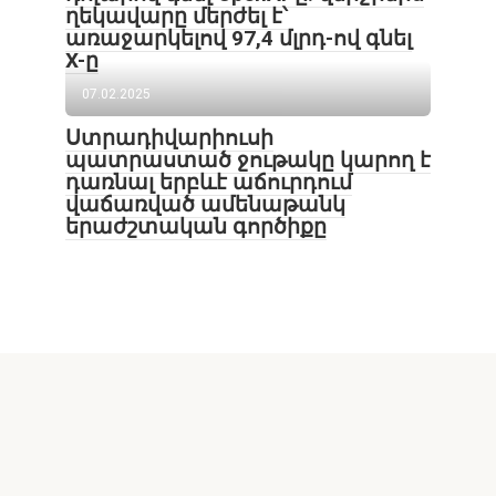
ղեկավարը մերժել է՝
առաջարկելով 97,4 մլրդ-ով գնել
X-ը
07.02.2025
Ստրադիվարիուսի
պատրաստած ջութակը կարող է
դառնալ երբևէ աճուրդում
վաճառված ամենաթանկ
երաժշտական ​​գործիքը
Lur24.am կայքի նյութերի օգտագործումն առանց
հղման արգելվում է: Հրապարակման հեղինակի
կարծիքը ոչ միշտ է համընկնում խմբագրության
կարծիքի հետ: Գովազդների բովանդակության