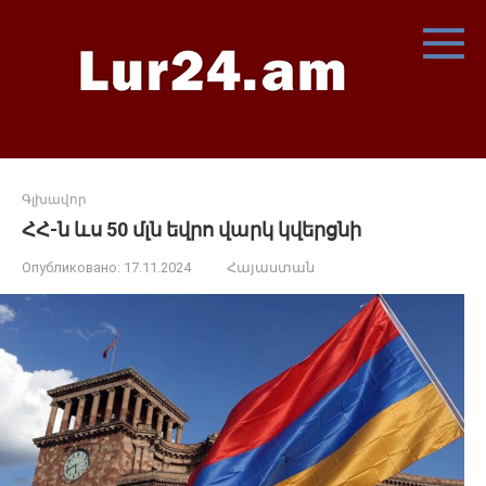
Перейти
к
контенту
Գլխավոր
ՀՀ-ն ևս 50 մլն եվրո վարկ կվերցնի
Опубликовано:
17.11.2024
Հայաստան