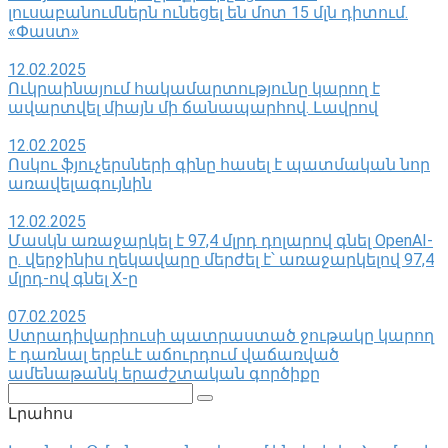
լուսաբանումներն ունեցել են մոտ 15 մլն դիտում.
«Փաստ»
12.02.2025
Ուկրաինայում հակամարտությունը կարող է
ավարտվել միայն մի ճանապարհով․ Լավրով
12.02.2025
Ոսկու ֆյուչերսների գինը հասել է պատմական նոր
առավելագույնին
12.02.2025
Մասկն առաջարկել է 97,4 մլրդ դոլարով գնել OpenAI-
ը. վերջինիս ղեկավարը մերժել է՝ առաջարկելով 97,4
մլրդ-ով գնել X-ը
07.02.2025
Ստրադիվարիուսի պատրաստած ջութակը կարող
է դառնալ երբևէ աճուրդում վաճառված
ամենաթանկ երաժշտական ​​գործիքը
Поиск:
Լրահոս