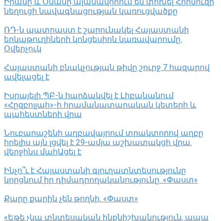
Իրանը և Օմանը պլանավորում են փոխել Հորմուզի
նեղուցի նավագնացության կառուցվածքը
ՌԴ-ն պատրաստ է շարունակել Հայաստանի
երկաթուղիների կոնցեսիոն կառավարումը.
Օվերչուկ
Հայաստանի բնակչության թիվը շուրջ 7 հազարով
ավելացել է
Իսրայելի ՊԲ-ն հարձակվել է Լիբանանում
«Հըզբոլլահ»-ի հրամանատարական կետերի և
պահեստների վրա
Նուբարաշենի աղբավայրում տրակտորով աղբը
հրելիս այն լցվել է 29-ամյա աշխատակցի վրա.
վերջինս մահԱցել է
Ինչո՞ւ է Հայաստանի գյուղատնտեսությունը
կորցնում իր դիմադրողականությունը. «Փաստ»
Քարը քարին չեն թողնի. «Փաստ»
«Եթե չկա տնտեսական ինքնիշխանություն, ապա