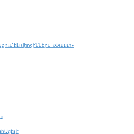
ում են վերջիններս. «Փաստ»
րա
հԱցել է