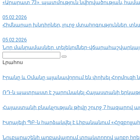
«Արարատ 73». պատմություն նվիրվածության, համ
05.02.2026
Հիմնարար խնդիրներ, լուրջ մտահոգություններ. տ
05.02.2026
Նոր մանրամասներ. տելեկոմներ-վճարահաշվարկայի
Поиск:
Լրահոս
Իրանը և Օմանը պլանավորում են փոխել Հորմուզի
ՌԴ-ն պատրաստ է շարունակել Հայաստանի երկաթու
Հայաստանի բնակչության թիվը շուրջ 7 հազարով ավ
Իսրայելի ՊԲ-ն հարձակվել է Լիբանանում «Հըզբո
Նուբարաշենի աղբավայրում տրակտորով աղբը հրելիս