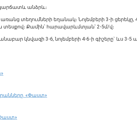
է կարճատև անձրև։
մ է առանց տեղումների եղանակ։ Նոյեմբերի 3-ի ցերեկ
ան տեսքով։ Քամին՝ հարավարևմտյան՝ 2-5մ/վ։
նաբար կնվազի 3-6, նոյեմբերի 4-6-ի գիշերը` ևս 3-5
տ»
արանները. «Փաստ»
«Փաստ»