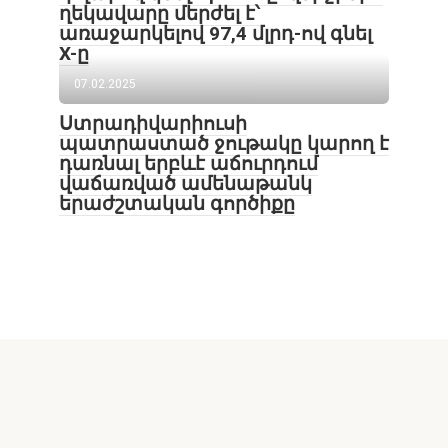
ղեկավարը մերժել է՝
առաջարկելով 97,4 մլրդ-ով գնել
X-ը
07.02.2025
Ստրադիվարիուսի
պատրաստած ջութակը կարող է
դառնալ երբևէ աճուրդում
վաճառված ամենաթանկ
երաժշտական ​​գործիքը
Lur24.am կայքի նյութերի օգտագործումն առանց
հղման արգելվում է: Հրապարակման հեղինակի
կարծիքը ոչ միշտ է համընկնում խմբագրության
կարծիքի հետ: Գովազդների բովանդակության