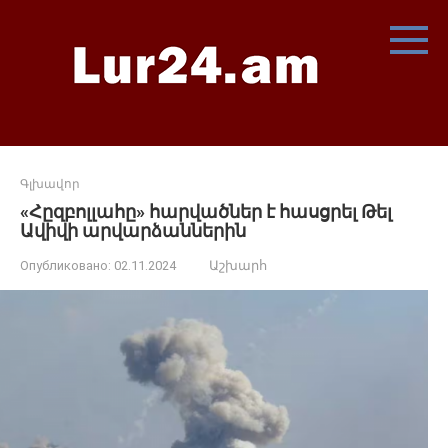
Перейти
к
контенту
Գլխավոր
«Հըզբոլլահը» հարվածներ է հասցրել Թել
Ավիվի արվարձաններին
Опубликовано:
02.11.2024
Աշխարհ