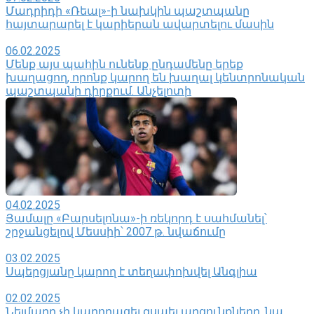
Մադրիդի «Ռեալ»-ի նախկին պաշտպանը
հայտարարել է կարիերան ավարտելու մասին
06.02.2025
Մենք այս պահին ունենք ընդամենը երեք
խաղացող, որոնք կարող են խաղալ կենտրոնական
պաշտպանի դիրքում. Անչելոտի
04.02.2025
Յամալը «Բարսելոնա»-ի ռեկորդ է սահմանել՝
շրջանցելով Մեսսիի՝ 2007 թ. նվաճումը
03.02.2025
Սպերցյանը կարող է տեղափոխվել Անգլիա
02.02.2025
Նեյմարը չի կարողացել զսպել արցունքները․ նա