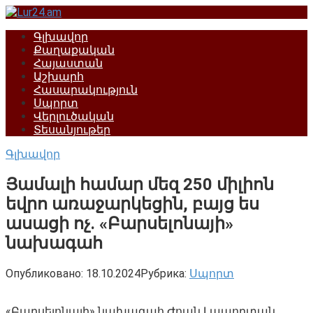
Перейти
к
Գլխավոր
контенту
Քաղաքական
Հայաստան
Աշխարհ
Հասարակություն
Սպորտ
Վերլուծական
Տեսանյութեր
Գլխավոր
Յամալի համար մեզ 250 միլիոն
եվրո առաջարկեցին, բայց ես
ասացի ոչ. «Բարսելոնայի»
նախագահ
Опубликовано:
18.10.2024
Рубрика:
Սպորտ
«Բարսելոնայի» նախագահ Ժոան Լապորտան