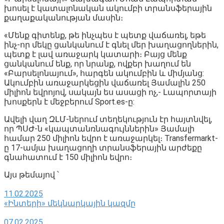
խոսել է կատալոնական ակումբի տրանսֆերային
քաղաքականության մասին։
«Մենք գիտենք, թե ինչպես է պետք վաճառել, եթե
ինչ-որ մեկը ցանկանում է գնել մեր խաղացողներին,
պետք է լավ առաջարկ կատարի։ Բայց մենք
ցանկանում ենք, որ նրանք, ովքեր խաղում են
«Բարսելոնայում», հարգեն ակումբին և միմյանց:
Ակումբին առաջարկեցին վաճառել Յամալին 250
միլիոն եվրոյով, սակայն ես ասացի ոչ,- Լապորտայի
խոսքերն է մեջբերում Sport.es-ը:
Ավելի վաղ ԶԼՄ-ներում տեղեկություն էր հայտնվել,
որ ՊՍԺ-ն «կապտանռնագույններին» Յամալի
համար 250 միլիոն եվրո է առաջարկել։ Transfermarkt-
ը 17-ամյա խաղացողի տրանսֆերային արժեքը
գնահատում է 150 միլիոն եվրո։
Այս թեմայով ՝
11.02.2025
«Ինտերի» մեկնարկային կազմը
07.02.2025