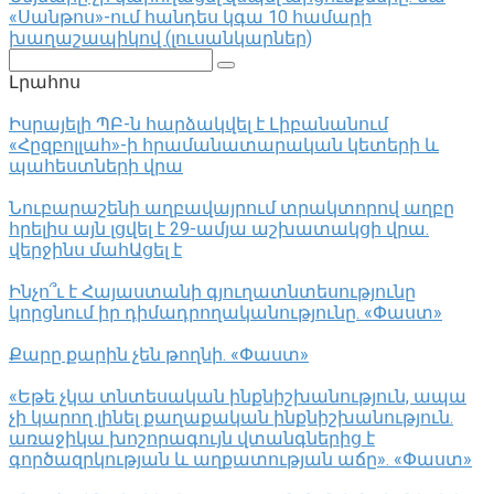
«Սանթոս»-ում հանդես կգա 10 համարի
խաղաշապիկով (լուսանկարներ)
Поиск:
Լրահոս
Իսրայելի ՊԲ-ն հարձակվել է Լիբանանում
«Հըզբոլլահ»-ի հրամանատարական կետերի և
պահեստների վրա
Նուբարաշենի աղբավայրում տրակտորով աղբը
հրելիս այն լցվել է 29-ամյա աշխատակցի վրա.
վերջինս մահԱցել է
Ինչո՞ւ է Հայաստանի գյուղատնտեսությունը
կորցնում իր դիմադրողականությունը. «Փաստ»
Քարը քարին չեն թողնի. «Փաստ»
«Եթե չկա տնտեսական ինքնիշխանություն, ապա
չի կարող լինել քաղաքական ինքնիշխանություն.
առաջիկա խոշորագույն վտանգներից է
գործազրկության և աղքատության աճը». «Փաստ»