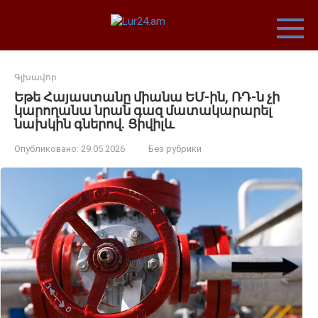
Перейти
к
контенту
Գլխավոր
Եթե Հայաստանը միանա ԵՄ-ին, ՌԴ-ն չի
կարողանա նրան գազ մատակարարել
նախկին գներով․ Ցիվիլև
Опубликовано:
29.05.2026
Без рубрики