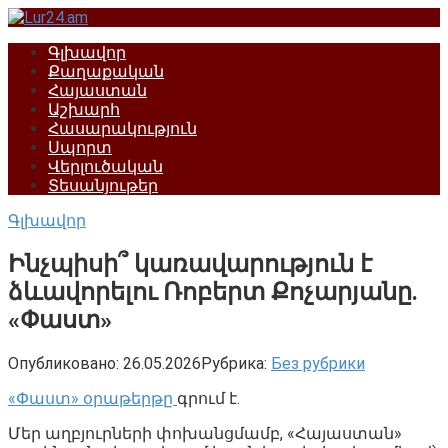
Перейти
к
Գլխավոր
контенту
Քաղաքական
Հայաստան
Աշխարհ
Հասարակություն
Սպորտ
Վերլուծական
Տեսանյութեր
Գլխավոր
Ինչպիսի՞ կառավարություն է
ձևավորելու Ռոբերտ Քոչարյանը.
«Փաստ»
Опубликовано:
26.05.2026
Рубрика:
Без рубрики
«Փաստ» օրաթերթը
գրում է.
Մեր աղբյուրների փոխանցմամբ, «Հայաստան»