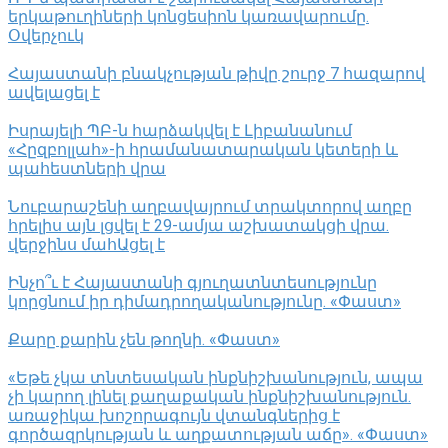
երկաթուղիների կոնցեսիոն կառավարումը.
Օվերչուկ
Հայաստանի բնակչության թիվը շուրջ 7 հազարով
ավելացել է
Իսրայելի ՊԲ-ն հարձակվել է Լիբանանում
«Հըզբոլլահ»-ի հրամանատարական կետերի և
պահեստների վրա
Նուբարաշենի աղբավայրում տրակտորով աղբը
հրելիս այն լցվել է 29-ամյա աշխատակցի վրա.
վերջինս մահԱցել է
Ինչո՞ւ է Հայաստանի գյուղատնտեսությունը
կորցնում իր դիմադրողականությունը. «Փաստ»
Քարը քարին չեն թողնի. «Փաստ»
«Եթե չկա տնտեսական ինքնիշխանություն, ապա
չի կարող լինել քաղաքական ինքնիշխանություն.
առաջիկա խոշորագույն վտանգներից է
գործազրկության և աղքատության աճը». «Փաստ»