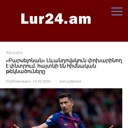
Перейти
к
контенту
Գլխավոր
«Բարսելոնան» Լևանդովսկուն փոխարինող
է փնտրում. հայտնի են հիմնական
թեկնածուները
Опубликовано:
24.05.2026
Без рубрики