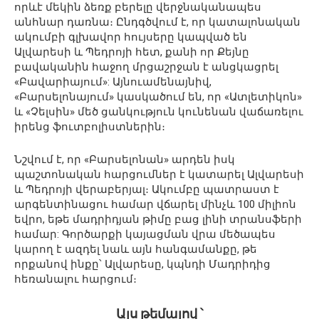
որևէ մեկին ձեռք բերելը վերջնականապես
անհնար դառնա։ Ընդգծվում է, որ կատալոնական
ակումբի գլխավոր հույսերը կապված են
Ալվարեսի և Պեդրոյի հետ, քանի որ Քեյնը
բավականին հաջող մրցաշրջան է անցկացրել
«Բավարիայում»: Այնուամենայնիվ,
«Բարսելոնայում» կասկածում են, որ «Ատլետիկոն»
և «Չելսին» մեծ ցանկություն կունենան վաճառելու
իրենց ֆուտբոլիստներին։
Նշվում է, որ «Բարսելոնան» արդեն իսկ
պաշտոնական հարցումներ է կատարել Ալվարեսի
և Պեդրոյի վերաբերյալ։ Ակումբը պատրաստ է
արգենտինացու համար վճարել մինչև 100 միլիոն
եվրո, եթե մադրիդյան թիմը բաց լինի տրանսֆերի
համար: Գործարքի կայացման վրա մեծապես
կարող է ազդել նաև այն հանգամանքը, թե
որքանով ինքը՝ Ալվարեսը, կպնդի Մադրիդից
հեռանալու հարցում։
Այս թեմայով ՝