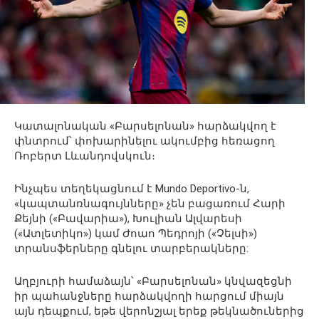
Կատալոնական «Բարսելոնան» հարձակվող է
փնտրում՝ փոխարինելու ակումբից հեռացող
Ռոբերտ Լևանդովսկուն։
Ինչպես տեղեկացնում է Mundo Deportivo-ն,
«կապտանռնագույնները» չեն բացառում Հարի
Քեյնի («Բավարիա»), Խուլիան Ալվարեսի
(«Ատլետիկո») կամ Ժոաո Պեդրոյի («Չելսի»)
տրանսֆերները գնելու տարբերակները:
Աղբյուրի համաձայն՝ «Բարսելոնան» կնվազեցնի
իր պահանջները հարձակվողի հարցում միայն
այն դեպքում, եթե վերոնշյալ երեք թեկնածուներից