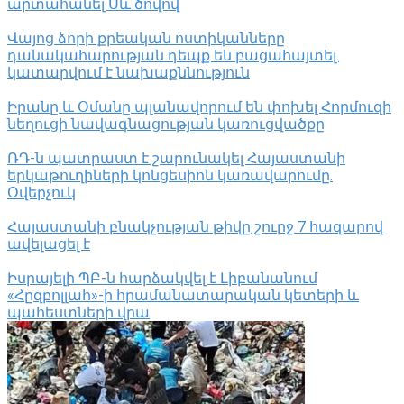
արտահանել Սև ծովով
Վայոց ձորի քրեական ոստիկանները
դանակահարության դեպք են բացահայտել․
կատարվում է նախաքննություն
Իրանը և Օմանը պլանավորում են փոխել Հորմուզի
նեղուցի նավագնացության կառուցվածքը
ՌԴ-ն պատրաստ է շարունակել Հայաստանի
երկաթուղիների կոնցեսիոն կառավարումը.
Օվերչուկ
Հայաստանի բնակչության թիվը շուրջ 7 հազարով
ավելացել է
Իսրայելի ՊԲ-ն հարձակվել է Լիբանանում
«Հըզբոլլահ»-ի հրամանատարական կետերի և
պահեստների վրա