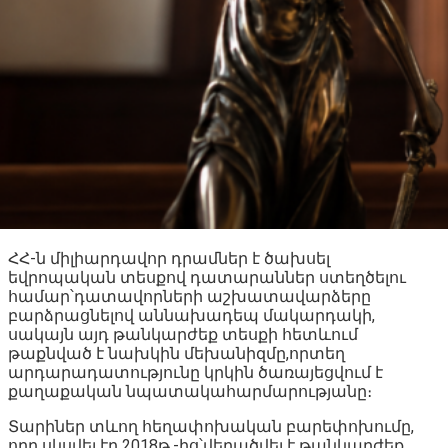
ՀՀ-ն միլիարդավոր դրամներ է ծախսել
եվրոպական տեսքով դատարաններ ստեղծելու
համար՝դատավորների աշխատավարձերը
բարձրացնելով աննախադեպ մակարդակի,
սակայն այդ թանկարժեք տեսքի հետևում
թաքնված է նախկին մեխանիզմը,որտեղ
արդարադատությունը կրկին ծառայեցվում է
քաղաքական նպատակահարմարությանը։
Տարիներ տևող հեղափոխական բարեփոխումը,
որը սկսվել էր 2018թ․-ից՝վերածվել է թանկարժեք