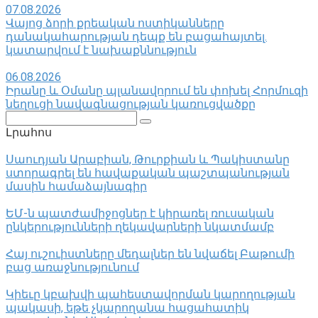
07.08.2026
Վայոց ձորի քրեական ոստիկանները
դանակահարության դեպք են բացահայտել․
կատարվում է նախաքննություն
06.08.2026
Իրանը և Օմանը պլանավորում են փոխել Հորմուզի
նեղուցի նավագնացության կառուցվածքը
Поиск:
Լրահոս
Սաուդյան Արաբիան, Թուրքիան և Պակիստանը
ստորագրել են հավաքական պաշտպանության
մասին համաձայնագիր
ԵՄ-ն պատժամիջոցներ է կիրառել ռուսական
ընկերությունների ղեկավարների նկատմամբ
Հայ ուշուիստները մեդալներ են նվաճել Բաթումի
բաց առաջնությունում
Կիեւը կբախվի պահեստավորման կարողության
պակասի, եթե չկարողանա հացահատիկ