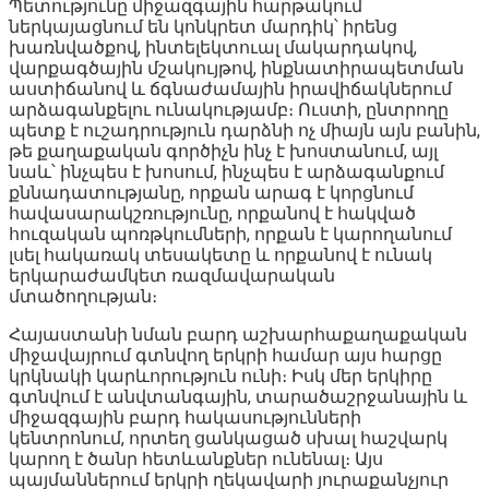
Պետությունը միջազգային հարթակում
ներկայացնում են կոնկրետ մարդիկ՝ իրենց
խառնվածքով, ինտելեկտուալ մակարդակով,
վարքագծային մշակույթով, ինքնատիրապետման
աստիճանով և ճգնաժամային իրավիճակներում
արձագանքելու ունակությամբ։ Ուստի, ընտրողը
պետք է ուշադրություն դարձնի ոչ միայն այն բանին,
թե քաղաքական գործիչն ինչ է խոստանում, այլ
նաև՝ ինչպես է խոսում, ինչպես է արձագանքում
քննադատությանը, որքան արագ է կորցնում
հավասարակշռությունը, որքանով է հակված
հուզական պոռթկումների, որքան է կարողանում
լսել հակառակ տեսակետը և որքանով է ունակ
երկարաժամկետ ռազմավարական
մտածողության։
Հայաստանի նման բարդ աշխարհաքաղաքական
միջավայրում գտնվող երկրի համար այս հարցը
կրկնակի կարևորություն ունի։ Իսկ մեր երկիրը
գտնվում է անվտանգային, տարածաշրջանային և
միջազգային բարդ հակասությունների
կենտրոնում, որտեղ ցանկացած սխալ հաշվարկ
կարող է ծանր հետևանքներ ունենալ։ Այս
պայմաններում երկրի ղեկավարի յուրաքանչյուր