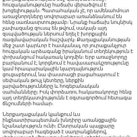
հուզականությունը հաճախ վերածվում է
խոցելիության։ Պատահական չէ, որ ամենահմուտ
առաջնորդները սովորաբար առանձնանում են
հենց սառնասրտությամբ։ Նրանք հաճախ նույնիսկ
չափազանց զուսպ են թվում, սակայն այդ
զսպվածության ներսում եղել է խորքային
ռազմավարական հաշվարկ։ Քաղաքականության
մեջ շատ կարևոր է հասկանալ, որ յուրաքանչյուր
հուզական արձագանք իրականում տեղեկություն է
փոխանցում հակառակ կողմին։ Երբ առաջնորդը
բարկանում է, կորցնում է հավասարակշռությունը
կամ հրապարակային նյարդայնություն
ցուցաբերում, նա փաստացի բացահայտում է
սեփական թույլ կետերը, ներքին
լարվածությունները և հոգեբանական
սահմանները։ Իսկ փորձառու հակառակորդը հենց
այդ տեղեկատվությունն է օգտագործում հետագա
ճնշումների համար։
Ներքաղաքական կյանքում ևս
ինքնատիրապետման խնդիրը առանցքային
նշանակություն ունի։ Ընտրական պայքարը
սովորաբար հագեցած է սադրանքներով,