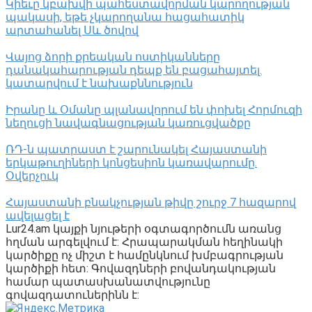
Կիեւը կբախվի պահեստավորման կարողության
պակասի, եթե չկարողանա հացահատիկ
արտահանել Սև ծովով
Վայոց ձորի քրեական ոստիկանները
դանակահարության դեպք են բացահայտել․
կատարվում է նախաքննություն
Իրանը և Օմանը պլանավորում են փոխել Հորմուզի
նեղուցի նավագնացության կառուցվածքը
ՌԴ-ն պատրաստ է շարունակել Հայաստանի
երկաթուղիների կոնցեսիոն կառավարումը.
Օվերչուկ
Հայաստանի բնակչության թիվը շուրջ 7 հազարով
ավելացել է
Lur24.am կայքի նյութերի օգտագործումն առանց
հղման արգելվում է: Հրապարակման հեղինակի
կարծիքը ոչ միշտ է համընկնում խմբագրության
կարծիքի հետ: Գովազդների բովանդակության
համար պատասխանատվությունը
գովազդատուներինն է: