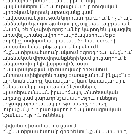
հանրային դիտարկման ներքո, և այդ
պայմաններում նրա յուրաքանչյուր հուզական
պոռթկում, կտրուկ արձագանք կամ
հավասարակշռության կորուստ դառնում է ոչ միայն
անձնական թուլության ցուցիչ, այլ նաև ազդակ այն
մասին, թե ինչպիսի որոշումներ կարող են կայացվել
առավել վտանգավոր իրավիճակներում։ Եթե
գործիչը սովորական բանավեճի կամ մտքերի
փոխանակման ընթացքում կորցնում է
ինքնատիրապետումը, սկսում է գոռգոռալ, անցնում
անձնական վիրավորանքների կամ ցուցադրում է
անկառավարելի վարքագիծ, ապա
հասարակության մի հատվածի շրջանում
անխուսափելիորեն հարց է առաջանում՝ ինչպե՞ս է
այդ նույն մարդը կառավարել կամ կառավարելու
ճգնաժամերը, արտաքին ճնշումները,
պատերազմական իրավիճակը, տնտեսական
աղետը կամ կարևոր նշանակություն ունեցող
միջազգային բանակցությունները, որտեղ
յուրաքանչյուր բառ կարող է ճակատագրական
նշանակություն ունենալ։
Դիվանագիտական դաշտում
ինքնատիրապետումը գրեթե նույնքան կարևոր է,