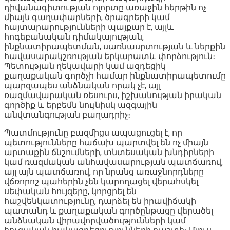
դիվանագիտության ոլորտը առաջին հերթին ոչ
միայն գաղափարների, ծրագրերի կամ
հայտարարությունների պայքար է, այլև
հոգեբանական դիմակայության,
ինքնատիրապետման, սառնասրտության և ներքին
հավասարակշռության երկարատև փորձություն։
Պետության ղեկավարի կամ ազդեցիկ
քաղաքական գործչի համար ինքնատիրապետումը
պարզապես անձնական որակ չէ, այլ
ռազմավարական ռեսուրս, իշխանության իրական
գործիք և երբեմն նույնիսկ ազգային
անվտանգության բաղադրիչ։
Պատմությունը բազմիցս ապացուցել է, որ
պետությունները հաճախ պարտվել են ոչ միայն
արտաքին ճնշումների, տնտեսական խնդիրների
կամ ռազմական անհավասարության պատճառով,
այլ այն պատճառով, որ նրանց առաջնորդները
վճռորոշ պահերին չեն կարողացել վերահսկել
սեփական հույզերը, կորցրել են
հաշվենկատությունը, դարձել են իրավիճակի
պատանդ և քաղաքական գործընթացը վերածել
անձնական վիրավորվածությունների կամ