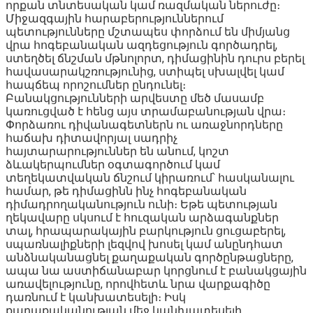
որքան տնտեսական կամ ռազմական ներուժը։
Միջազգային հարաբերություններում
պետությունները մշտապես փորձում են միմյանց
վրա հոգեբանական ազդեցություն գործադրել,
ստեղծել ճնշման մթնոլորտ, դիմացինին դուրս բերել
հավասարակշռությունից, ստիպել սխալվել կամ
հապճեպ որոշումներ ընդունել։
Բանակցությունների արվեստը մեծ մասամբ
կառուցված է հենց այս տրամաբանության վրա։
Փորձառու դիվանագետներն ու առաջնորդները
հաճախ դիտավորյալ սադրիչ
հայտարարություններ են անում, կոշտ
ձևակերպումներ օգտագործում կամ
տեղեկատվական ճնշում կիրառում՝ հասկանալու
համար, թե դիմացինն ինչ հոգեբանական
դիմադրողականություն ունի։ Եթե պետության
ղեկավարը սկսում է հուզական արձագանքներ
տալ, հրապարակային բարկություն ցուցաբերել,
սպառնալիքների լեզվով խոսել կամ անընդհատ
անձնականացնել քաղաքական գործընթացները,
ապա նա աստիճանաբար կորցնում է բանակցային
առավելությունը, որովհետև նրա վարքագիծը
դառնում է կանխատեսելի։ Իսկ
քաղաքականության մեջ կանխատեսելի