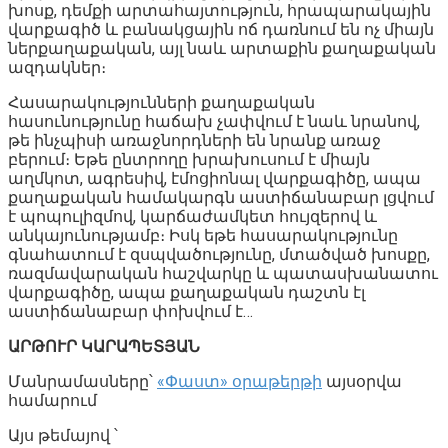
խոսք, դեմքի արտահայտություն, հրապարակային
վարքագիծ և բանակցային ոճ դառնում են ոչ միայն
ներքաղաքական, այլ նաև արտաքին քաղաքական
ազդակներ։
Հասարակությունների քաղաքական
հասունությունը հաճախ չափվում է նաև նրանով,
թե ինչպիսի առաջնորդների են նրանք առաջ
բերում։ Եթե ընտրողը խրախուսում է միայն
աղմկոտ, ագրեսիվ, էմոցիոնալ վարքագիծը, ապա
քաղաքական համակարգն աստիճանաբար լցվում
է պոպուլիզմով, կարճաժամկետ հույզերով և
անկայունությամբ։ Իսկ եթե հասարակությունը
գնահատում է զսպվածությունը, մտածված խոսքը,
ռազմավարական հաշվարկը և պատասխանատու
վարքագիծը, ապա քաղաքական դաշտն էլ
աստիճանաբար փոխվում է…
ԱՐԹՈՒՐ ԿԱՐԱՊԵՏՅԱՆ
Մանրամասները՝
«Փաստ» օրաթերթի
այսօրվա
համարում
Այս թեմայով ՝