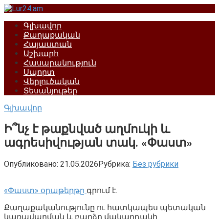
Перейти
к
Գլխավոր
контенту
Քաղաքական
Հայաստան
Աշխարհ
Հասարակություն
Սպորտ
Վերլուծական
Տեսանյութեր
Գլխավոր
Ի՞նչ է թաքնված աղմուկի և
ագրեսիվության տակ. «Փաստ»
Опубликовано:
21.05.2026
Рубрика:
Без рубрики
«Փաստ» օրաթերթը
գրում է.
Քաղաքականությունը ու հատկապես պետական
կառավարման և բարձր մակարդակի