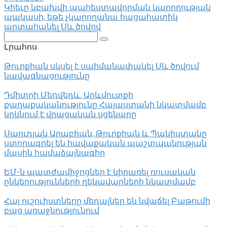
Կիեւը կբախվի պահեստավորման կարողության
պակասի, եթե չկարողանա հացահատիկ
արտահանել Սև ծովով
Поиск:
Լրահոս
Թուրքիան սկսել է սահմանափակել Սև ծովում
նավագնացությունը
Դմիտրի Մեդվեդև. Արևմուտքի
քաղաքականությունը Հայաստանի նկատմամբ
կրկնում է վրացական սցենարը
Սաուդյան Արաբիան, Թուրքիան և Պակիստանը
ստորագրել են հավաքական պաշտպանության
մասին համաձայնագիր
ԵՄ-ն պատժամիջոցներ է կիրառել ռուսական
ընկերությունների ղեկավարների նկատմամբ
Հայ ուշուիստները մեդալներ են նվաճել Բաթումի
բաց առաջնությունում