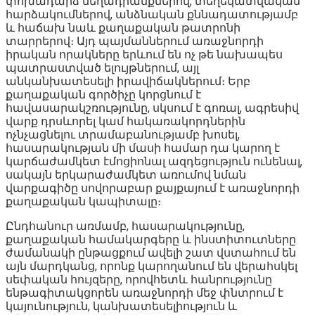
փոխադարձ մեղադրանքներով, տեղեկատվական
հարձակումներով, անձնական քննադատությամբ
և հաճախ նաև քաղաքական թատրոնի
տարրերով։ Այդ պայմաններում առաջնորդի
իրական որակները երևում են ոչ թե նախապես
պատրաստված ելույթներում, այլ
անկանխատեսելի իրավիճակներում։ Երբ
քաղաքական գործիչը կորցնում է
հավասարակշռությունը, սկսում է գոռալ, ագրեսիվ
վարք դրսևորել կամ հակառակորդներին
ոչնչացնելու տրամաբանությամբ խոսել,
հասարակության մի մասի համար դա կարող է
կարճաժամկետ էմոցիոնալ ազդեցություն ունենալ,
սակայն երկարաժամկետ առումով նման
վարքագիծը սովորաբար քայքայում է առաջնորդի
քաղաքական կապիտալը։
Ընդհանուր առմամբ, հասարակությունը,
քաղաքական համակարգերը և ինստիտուտները
ժամանակի ընթացքում ավելի շատ վստահում են
այն մարդկանց, որոնք կարողանում են վերահսկել
սեփական հույզերը, որովհետև հանրությունը
ենթագիտակցորեն առաջնորդի մեջ փնտրում է
կայունություն, կանխատեսելիություն և