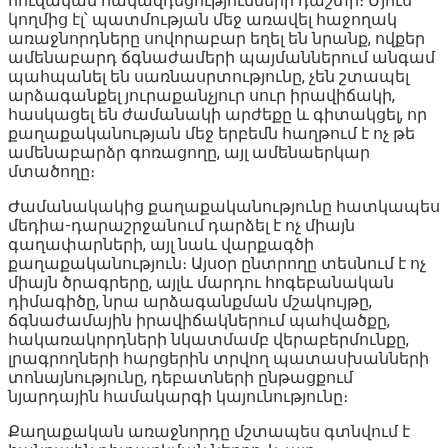
հուզական հակազդեցությունների դաշտի։ Մյուս
կողմից էլ՝ պատմության մեջ առավել հաջողակ
առաջնորդները սովորաբար եղել են նրանք, ովքեր
ամենաբարդ ճգնաժամերի պայմաններում անգամ
պահպանել են սառնասրտությունը, չեն շտապել
արձագանքել յուրաքանչյուր սուր իրավիճակի,
հասկացել են ժամանակի արժեքը և գիտակցել, որ
քաղաքականության մեջ երբեմն հաղթում է ոչ թե
ամենաբարձր գոռացողը, այլ ամենաերկար
մտածողը։
Ժամանակակից քաղաքականությունը հատկապես
մեդիա-դարաշրջանում դարձել է ոչ միայն
գաղափարների, այլ նաև վարքագծի
քաղաքականություն։ Այսօր ընտրողը տեսնում է ոչ
միայն ծրագրերը, այլև մարդու հոգեբանական
դիմագիծը, նրա արձագանքման մշակույթը,
ճգնաժամային իրավիճակներում պահվածքը,
հակառակորդների նկատմամբ վերաբերմունքը,
լրագրողների հարցերին տրվող պատասխանների
տոնայնությունը, դեբատների ընթացքում
նյարդային համակարգի կայունությունը։
Քաղաքական առաջնորդը մշտապես գտնվում է