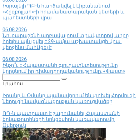
Իսրայելի ՊԲ-ն հարձակվել է Լիբանանում
«Հըզբոլլահ»-ի հրամանատարական կետերի և
պահեստների վրա
06.08.2026
Նուբարաշենի աղբավայրում տրակտորով աղբը
հրելիս այն լցվել է 29-ամյա աշխատակցի վրա.
վերջինս մահԱցել է
06.08.2026
Ինչո՞ւ է Հայաստանի գյուղատնտեսությունը
կորցնում իր դիմադրողականությունը. «Փաստ»
Поиск:
Լրահոս
Իրանը և Օմանը պլանավորում են փոխել Հորմուզի
նեղուցի նավագնացության կառուցվածքը
ՌԴ-ն պատրաստ է շարունակել Հայաստանի
երկաթուղիների կոնցեսիոն կառավարումը.
Օվերչուկ