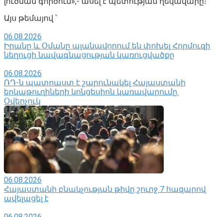
լուծման գործում»,- ասել է պետության ղեկավարը։
Այս թեմայով ՝
06.08.2026
Իրանը և Օմանը պլանավորում են փոխել Հորմուզի
նեղուցի նավագնացության կառուցվածքը
06.08.2026
ՌԴ-ն պատրաստ է շարունակել Հայաստանի
երկաթուղիների կոնցեսիոն կառավարումը.
Օվերչուկ
06.08.2026
Հայաստանի բնակչության թիվը շուրջ 7 հազարով
ավելացել է
06.08.2026