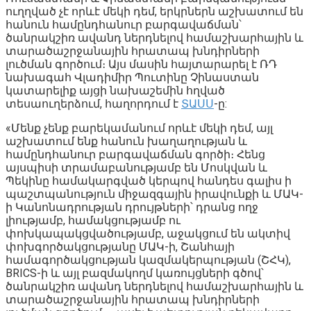
ուղղված չէ որևէ մեկի դեմ, երկրներն աշխատում են
հանուն համընդհանուր բարգավաճման՝
ծանրակշիռ ավանդ ներդնելով համաշխարհային և
տարածաշրջանային հրատապ խնդիրների
լուծման գործում։ Այս մասին հայտարարել է ՌԴ
նախագահ Վլադիմիր Պուտինը Չինաստան
կատարելիք այցի նախաշեմին հղված
տեսաուղերձում, հաղորդում է
ՏԱՍՍ
-ը:
«Մենք չենք բարեկամանում որևէ մեկի դեմ, այլ
աշխատում ենք հանուն խաղաղության և
համընդհանուր բարգավաճման գործի։ Հենց
այսպիսի տրամաբանությամբ են Մոսկվան և
Պեկինը համակարգված կերպով հանդես գալիս ի
պաշտպանություն միջազգային իրավունքի և ՄԱԿ-
ի Կանոնադրության դրույթների՝ դրանց ողջ
լիությամբ, համակցությամբ ու
փոխկապակցվածությամբ, աջակցում են ակտիվ
փոխգործակցությանը ՄԱԿ-ի, Շանհայի
համագործակցության կազմակերպության (ՇՀԿ),
BRICS-ի և այլ բազմակողմ կառույցների գծով՝
ծանրակշիռ ավանդ ներդնելով համաշխարհային և
տարածաշրջանային հրատապ խնդիրների