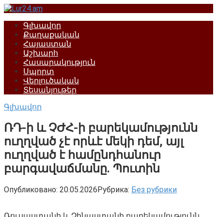
Перейти
к
Գլխավոր
контенту
Քաղաքական
Հայաստան
Աշխարհ
Հասարակություն
Սպորտ
Վերլուծական
Տեսանյութեր
Գլխավոր
ՌԴ-ի և ՉԺՀ-ի բարեկամությունն
ուղղված չէ որևէ մեկի դեմ, այլ
ուղղված է համընդհանուր
բարգավաճմանը. Պուտին
Опубликовано:
20.05.2026
Рубрика:
Без рубрики
Ռուսաստանի և Չինաստանի բարեկամությունն