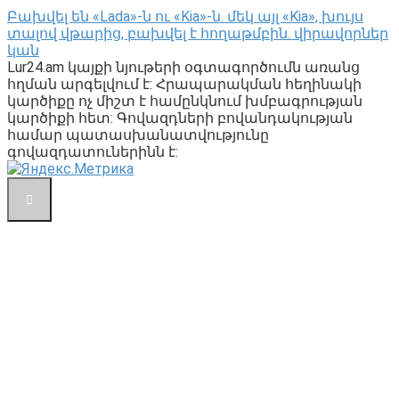
Բախվել են «Lada»-ն ու «Kia»-ն. մեկ այլ «Kia», խույս
տալով վթարից, բախվել է հողաթմբին. վիրավորներ
կան
Lur24.am կայքի նյութերի օգտագործումն առանց
հղման արգելվում է: Հրապարակման հեղինակի
կարծիքը ոչ միշտ է համընկնում խմբագրության
կարծիքի հետ: Գովազդների բովանդակության
համար պատասխանատվությունը
գովազդատուներինն է: