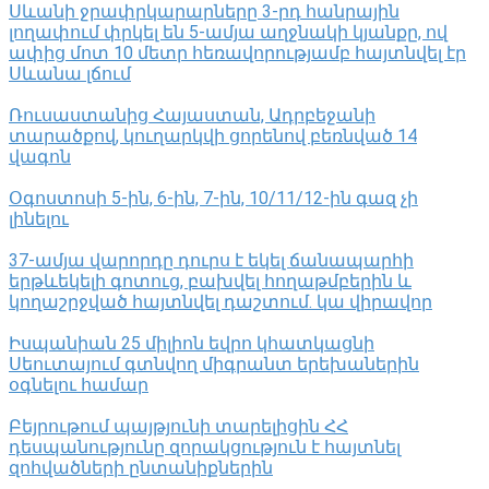
Սևանի ջրափրկարարները 3-րդ հանրային
լողափում փրկել են 5-ամյա աղջնակի կյանքը, ով
ափից մոտ 10 մետր հեռավորությամբ հայտնվել էր
Սևանա լճում
Ռուսաստանից Հայաստան, Ադրբեջանի
տարածքով, կուղարկվի ցորենով բեռնված 14
վագոն
Օգոստոսի 5-ին, 6-ին, 7-ին, 10/11/12-ին գազ չի
լինելու
37-ամյա վարորդը դուրս է եկել ճանապարհի
երթևեկելի գոտուց, բախվել հողաթմբերին և
կողաշրջված հայտնվել դաշտում․ կա վիրավոր
Իսպանիան 25 միլիոն եվրո կհատկացնի
Սեուտայում գտնվող միգրանտ երեխաներին
օգնելու համար
Բեյրութում պայթյունի տարելիցին ՀՀ
դեսպանությունը զորակցություն է հայտնել
զոհվածների ընտանիքներին