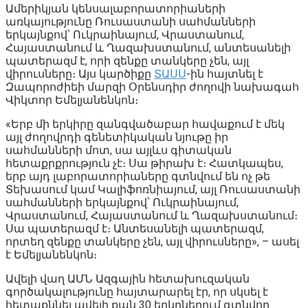
Ամերիկյան կենսալաբորատորիաների
առկայությունը Ռուսաստանի սահմանների
երկայնքով՝ Ուկրաինայում, Վրաստանում,
Հայաստանում և Ղազախստանում, անտեսանելի
պատերազմ է, որի զենքը տանկերը չեն, այլ
վիրուսները։ Այս կարծիքը
ՏԱՍՍ
-ին հայտնել է
Զապորոժիեի մարզի Օրենսդիր ժողովի նախագահ
Վիկտոր Եմելյանենկոն։
«Երբ մի երկիրը զանգվածաբար հավաքում է մեկ
այլ ժողովրդի գենետիկական նյութը իր
սահմանների մոտ, սա այլևս գիտական ​​
հետաքրքրություն չէ։ Սա թիրախ է։ Հատկապես,
երբ այդ լաբորատորիաները գտնվում են ոչ թե
Տեխասում կամ Կալիֆոռնիայում, այլ Ռուսաստանի
սահմանների երկայնքով՝ Ուկրաինայում,
Վրաստանում, Հայաստանում և Ղազախստանում։
Սա պատերազմ է։ Անտեսանելի պատերազմ,
որտեղ զենքը տանկերը չեն, այլ վիրուսները», – ասել
է Եմելյանենկոն։
Ավելի վաղ ԱՄՆ Ազգային հետախուզական
գործակալությունը հայտարարել էր, որ սկսել է
հետաքննել ավելի քան 30 երկրներում գտնվող