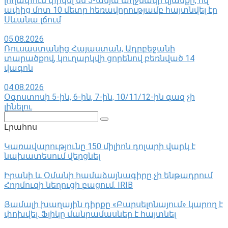
լողափում փրկել են 5-ամյա աղջնակի կյանքը, ով
ափից մոտ 10 մետր հեռավորությամբ հայտնվել էր
Սևանա լճում
05.08.2026
Ռուսաստանից Հայաստան, Ադրբեջանի
տարածքով, կուղարկվի ցորենով բեռնված 14
վագոն
04.08.2026
Օգոստոսի 5-ին, 6-ին, 7-ին, 10/11/12-ին գազ չի
լինելու
Поиск:
Լրահոս
Կառավարությունը 150 միլիոն դոլարի վարկ է
նախատեսում վերցնել
Իրանի և Օմանի համաձայնագիրը չի ենթադրում
Հորմուզի նեղուցի բացում. IRIB
Յամալի խաղային դիրքը «Բարսելոնայում» կարող է
փոխվել․ Ֆլիկը մանրամասներ է հայտնել