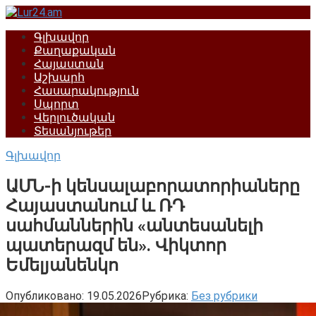
Перейти
к
Գլխավոր
контенту
Քաղաքական
Հայաստան
Աշխարհ
Հասարակություն
Սպորտ
Վերլուծական
Տեսանյութեր
Գլխավոր
ԱՄՆ-ի կենսալաբորատորիաները
Հայաստանում և ՌԴ
սահմաններին «անտեսանելի
պատերազմ են»․ Վիկտոր
Եմելյանենկո
Опубликовано:
19.05.2026
Рубрика:
Без рубрики