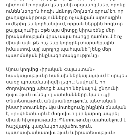
դիտում էր որպես կենդանի օրգանիզմներ, որոնք
ունեն ներքին հոգի։ Առնոլդ Թոյնբին գրում էր, որ
քաղաքակրթությունները ոչ այնքան արտաքին
ուժերից են կործանվում, որքան ներքին հոգևոր
քայքայումից։ Եթե այս միտքը կիրառենք մեր
իրականության վրա, ապա հարցը դառնում է ոչ
միայն այն, թե ինչ ենք կորցրել տարածքային
իմաստով, այլ՝ արդյոք պահպանե՞լ ենք մեր
պատմական ինքնագիտակցությունը։
Մյուս կողմից «իրական Հայաստան»
հասկացությունը հաճախ ներկայացվում է որպես
սառը պրագմատիզմի լեզու։ Ասվում է, որ
ժողովուրդը պետք է ապրի ներկայով, ընդունի
գոյություն ունեցող սահմանները, կառուցի
տնտեսություն, անվտանգություն, պետական
ինստիտուտներ։ Այս մոտեցումը ինքնին բնական
է, որովհետև որևէ ժողովուրդ չի կարող ապրել
միայն հիշողությամբ։ Պետությունը պահանջում է
հաշվարկ, կազմակերպվածություն,
պատասխանատվություն և իրատեսություն։