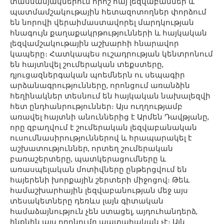
տասնամյակներում որոշ հայ լեզվաբաններ և
պատմամշակութային հետազոտողներ փորձում
են նորովի վերաիմաստավորել մարդկության
հնագույն քաղաքակրթությունների և հայկական
լեզվամշակութային աշխարհի հնարավոր
կապերը։ Հատկապես ուշադրության կենտրոնում
են հայտնվել շումերական տեքստերը,
դյուցազներգական պոեմներն ու սեպագիր
արձանագրությունները, որոնցում առանձին
հեղինակներ տեսնում են հայկական նախալեզվի
հետ ընդհանրություններ։ Այս ուղղությամբ
առավել հայտնի անուններից է Արմեն Դավթյանը,
որը զբաղվում է շումերական լեզվաբանական
ուսումնասիրություններով և հրապարակել է
աշխատություններ, որտեղ շումերական
բառաշերտերը, պատկերացումները և
առասպելական մոտիվները ընթերցվում են
հայերենի խորքային շերտերի միջոցով։ Թեև
համաշխարհային լեզվաբանության մեջ այս
տեսակետները դեռևս լայն գիտական
համաձայնություն չեն ստացել, այդուհանդերձ,
ինքնին այս որոնումը պատահական չէ։ Այն