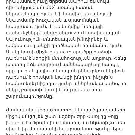
իրականությունը երբեմն ապրում են նույն
գիտակցության մեջ՝ առանց հստակ
ներդաշնակության։ Մի կողմից՝ կա անցյալի
նկատմամբ հուզական և պատմական
կապվածություն, մյուս կողմից՝ ներկայի
պահանջները՝ անվտանգություն, սոցիալական
կայունություն, տնտեսական խնդիրներ և
ամենօրյա կյանքի գործնական իրականություն։
Այս երկուսի միջև ընկած տարածքը հաճախ
դառնում է ներքին մտահոգության աղբյուր։ Հենց
այստեղ է ձևավորվում ամենակարևոր հարցը,
որը դուրս է գալիս տեսական քննարկումներից և
դառնում է իրական կյանքի խնդիր՝ ինչպե՞ս
համատեղել հիշողությունը և ներկան այնպես, որ
մեկը չբացառի մյուսին, այլ դառնա նրա
շարունակությունը։
Ժամանակակից աշխարհում նման ճգնաժամերի
միջով անցել են շատ ազգեր։ Երբ Շառլ դը Գոլը
խոսում էր Ֆրանսիայի մասին, նա նկատի չուներ
միայն իր ժամանակի հանրապետությունը։ Նրա