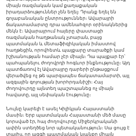
միայն ռազմական կամ քաղաքական
իրադարձություններ չեն եղել։ Դրանք եղել են
գոյաբանական ընտրություններ։ Ավարայրի
ճակատամարտը դրա ամենահզոր օրինակներից
մեկն է։ Ավարայրում հայերը փաստացի
ռազմական հաղթանակ չտարան, բայց
պատմական և մետաֆիզիկական իմաստով
հաղթեցին, որովհետև պայքարը տարածքի կամ
իշխանության համար չէր միայն։ Դա պայքար էր՝
պահպանելու ժողովրդի հոգևոր ինքնությունը։ Այդ
պատճառով էլ Ավարայրը դարերի ընթացքում
վերածվեց ոչ թե պարզապես ճակատամարտի, այլ
ազգային գոյության խորհրդանիշի։ Հայ
ժողովուրդը այնտեղ պաշտպանեց ոչ միայն
հավատը, այլ սեփական էությունը։
Նույնը կարելի է ասել Կիլիկյան Հայաստանի
մասին։ Երբ պատմական Հայաստանի մեծ մասը
կորսված էր, հայ ժողովուրդը Միջերկրականի
ափին ստեղծեց նոր պետականություն։ Սա ցույց է
տալիս, որ ազգի պատմական կյանքը միայն