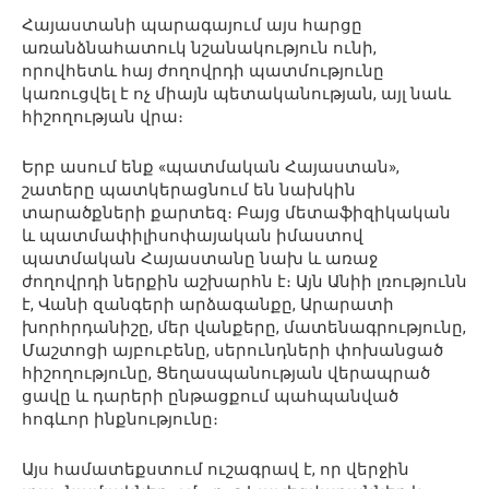
Հայաստանի պարագայում այս հարցը
առանձնահատուկ նշանակություն ունի,
որովհետև հայ ժողովրդի պատմությունը
կառուցվել է ոչ միայն պետականության, այլ նաև
հիշողության վրա։
Երբ ասում ենք «պատմական Հայաստան»,
շատերը պատկերացնում են նախկին
տարածքների քարտեզ։ Բայց մետաֆիզիկական
և պատմափիլիսոփայական իմաստով
պատմական Հայաստանը նախ և առաջ
ժողովրդի ներքին աշխարհն է։ Այն Անիի լռությունն
է, Վանի զանգերի արձագանքը, Արարատի
խորհրդանիշը, մեր վանքերը, մատենագրությունը,
Մաշտոցի այբուբենը, սերունդների փոխանցած
հիշողությունը, Ցեղասպանության վերապրած
ցավը և դարերի ընթացքում պահպանված
հոգևոր ինքնությունը։
Այս համատեքստում ուշագրավ է, որ վերջին