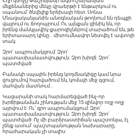
Հղի կնոջը Փաշինյանի ավտոշարասյան
մեքենաներից մեկը վրաերթի է ենթարկում ու
սպանում՝ ծնվելիք երեխայի հետ: Սոնա
Մնացականյանին անօգնական թողնում են դեպքի
վայրում ու ճողոպրում: Ու այնքան ցինիկ են, որ
իրենց մանկլավիկ-քարոզիչներով տարածում են, թե
երիտասարդ կինը… միտումնավոր նետվել է ավտոյի
տակ:
Զրո՛ ապրումակցում: Զրո՛
պատասխանատվություն: Զրո խիղճ: Զրո՛
պատժված:
Բանակի սպային իրենց կողմնակիցը կամ նրա
ցուցումով հարվածում են, կոմայի մեջ գցում,
մահվան մատնում…
Կացարանի տակ հարմարեցված ինչ-որ
խրճիթանման շինության մեջ 15 զինվոր ողջ-ողջ
այրվում է: Ու՝ զրո ապրումակցում: Զրո՛
պատասխանատվություն: Զրո խիղճ: Զրո՛
պատժված: Ոչ մի բարձրաստիճան պաշտոնյա, էլ
չենք ասում՝ պաշտպանության նախարարը,
հրաժարական չի տալիս: