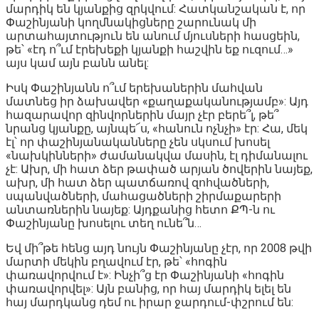
մարդիկ են կյանքից զրկվում: Հատկանշական է, որ
Փաշինյանի կողմնակիցները շարունակ մի
արտահայտություն են անում մյուսների հասցեին,
թե՝ «էդ ո՞ւմ էրեխեքի կյանքի հաշվին եք ուզում…»
այս կամ այն բանն անել:
Իսկ Փաշինյանն ո՞ւմ երեխաներին մահվան
մատնեց իր ձախավեր «քաղաքականությամբ»: Այդ
հազարավոր զինվորներին մայր չէր բերե՞լ, թե՞
նրանց կյանքը, այնպե՜ս, «հանուն ոչնչի» էր: Հա, մեկ
էլ՝ որ փաշինյանականները չեն սկսում խոսել
«նախկինների» ժամանակվա մասին, էլ դիմանալու
չէ: Ախր, մի հատ ձեր թափած արյան ծովերին նայեք,
ախր, մի հատ ձեր պատճառով զոհվածների,
սպանվածների, մահացածների շիրմաքարերի
անտառներին նայեք: Այդքանից հետո ՔՊ-ն ու
Փաշինյանը խոսելու տեղ ունե՞ն…
Եվ մի՞թե հենց այդ նույն Փաշինյանը չէր, որ 2008 թվի
մարտի մեկին բղավում էր, թե՝ «հոգին
փառավորվում է»: Ինչի՞ց էր Փաշինյանի «հոգին
փառավորվել»: Այն բանից, որ հայ մարդիկ ելել են
հայ մարդկանց դեմ ու իրար ջարդում-փշրում են: