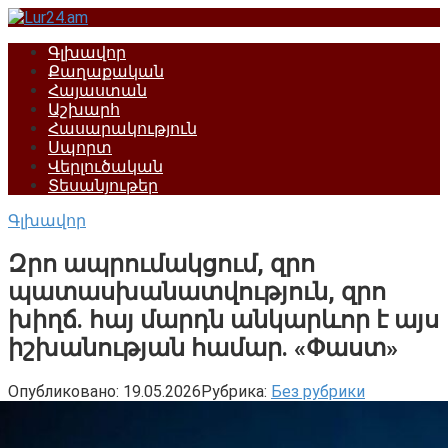
Перейти
к
Գլխավոր
контенту
Քաղաքական
Հայաստան
Աշխարհ
Հասարակություն
Սպորտ
Վերլուծական
Տեսանյութեր
Գլխավոր
Զրո ապրումակցում, զրո
պատասխանատվություն, զրո
խիղճ. հայ մարդն անկարևոր է այս
իշխանության համար. «Փաստ»
Опубликовано:
19.05.2026
Рубрика:
Без рубрики