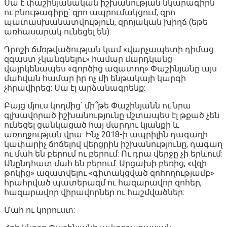
Սա է փաշինյանական իշխանության նկարագիրն
ու բնութագիրը՝ զրո ապրումակցում, զրո
պատասխանատվություն, զրոյական խիղճ (եթե
առհասարակ ունեցել են):
Դրոշի ճմռթվածության կամ «վարչապետի դիմաց
զգաստ չկանգնելու» համար մարդկանց
վայրկենապես «գործից ազատող» Փաշինյանը այս
մահվան համար իր ոչ մի ենթակայի կարգի
չհրավիրեց: Սա էլ արձանագրենք:
Բայց մյուս կողմից՝ մի՞թե Փաշինյանն ու նրա
գլխավորած իշխանությունը մշտապես էլ թքած չեն
ունեցել ցանկացած հայ մարդու կյանքի և
առողջության վրա: Ինչ 2018-ի ապրիլին դագաղի
կափարիչ ճոճելով վերցրին իշխանությունը, դագաղ
ու մահ են բերում ու բերում: Ու դրա վերջը չի երևում:
Անընդհատ մահ են բերում: Արցախի բեռից, «վզի
թոկից» ազատվելու «գիտակցված զոհողությամբ»
հրահրված պատերազմ ու հազարավոր զոհեր,
հազարավոր վիրավորներ ու հաշմվածներ:
Մահ ու կորուստ: