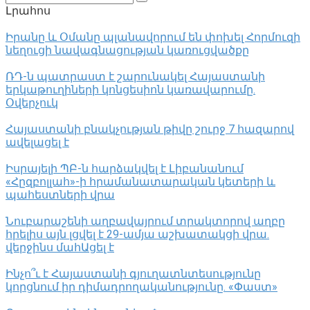
Լրահոս
Իրանը և Օմանը պլանավորում են փոխել Հորմուզի
նեղուցի նավագնացության կառուցվածքը
ՌԴ-ն պատրաստ է շարունակել Հայաստանի
երկաթուղիների կոնցեսիոն կառավարումը.
Օվերչուկ
Հայաստանի բնակչության թիվը շուրջ 7 հազարով
ավելացել է
Իսրայելի ՊԲ-ն հարձակվել է Լիբանանում
«Հըզբոլլահ»-ի հրամանատարական կետերի և
պահեստների վրա
Նուբարաշենի աղբավայրում տրակտորով աղբը
հրելիս այն լցվել է 29-ամյա աշխատակցի վրա.
վերջինս մահԱցել է
Ինչո՞ւ է Հայաստանի գյուղատնտեսությունը
կորցնում իր դիմադրողականությունը. «Փաստ»