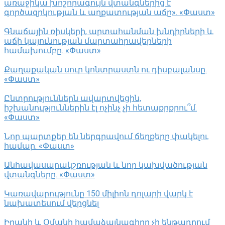
առաջիկա խոշորագույն վտանգներից է
գործազրկության և աղքատության աճը». «Փաստ»
Գնաճային ռիսկերի, արտահանման խնդիրների և
աճի կայունության մարտահրավերների
համախումբը. «Փաստ»
Քաղաքական սուր կոնտրաստն ու դիսբալանսը.
«Փաստ»
Ընտրություններն ավարտվեցին,
իշխանություններին էլ ոչինչ չի հետաքրքրու՞մ.
«Փաստ»
Նոր պարտքեր են ներգրավում ճեղքերը փակելու
համար. «Փաստ»
Անհավասարակշռության և նոր կախվածության
վտանգները. «Փաստ»
Կառավարությունը 150 միլիոն դոլարի վարկ է
նախատեսում վերցնել
Իրանի և Օմանի համաձայնագիրը չի ենթադրում