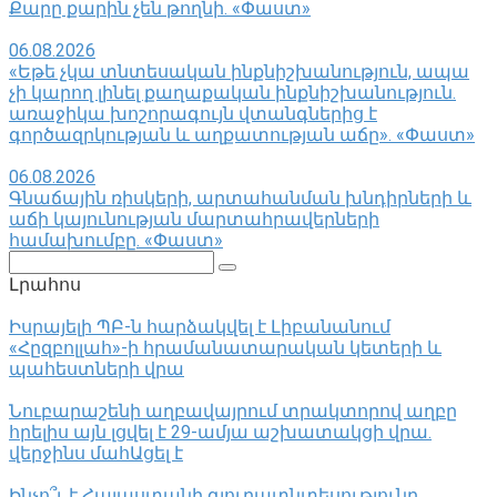
Քարը քարին չեն թողնի. «Փաստ»
06.08.2026
«Եթե չկա տնտեսական ինքնիշխանություն, ապա
չի կարող լինել քաղաքական ինքնիշխանություն.
առաջիկա խոշորագույն վտանգներից է
գործազրկության և աղքատության աճը». «Փաստ»
06.08.2026
Գնաճային ռիսկերի, արտահանման խնդիրների և
աճի կայունության մարտահրավերների
համախումբը. «Փաստ»
Поиск:
Լրահոս
Իսրայելի ՊԲ-ն հարձակվել է Լիբանանում
«Հըզբոլլահ»-ի հրամանատարական կետերի և
պահեստների վրա
Նուբարաշենի աղբավայրում տրակտորով աղբը
հրելիս այն լցվել է 29-ամյա աշխատակցի վրա.
վերջինս մահԱցել է
Ինչո՞ւ է Հայաստանի գյուղատնտեսությունը