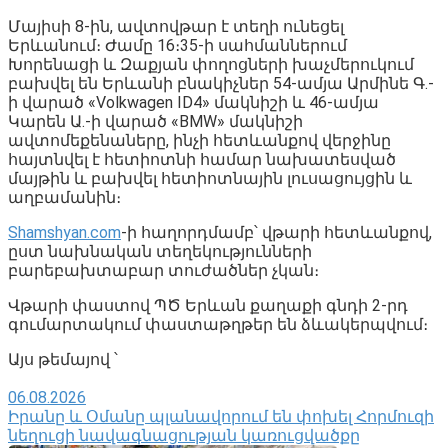
Մայիսի 8-ին, ավտովթար է տեղի ունեցել
Երևանում։ Ժամը 16։35-ի սահմաններում
Խորենացի և Զաքյան փողոցների խաչմերուկում
բախվել են Երևանի բնակիչներ 54-ամյա Արմինե Գ․-
ի վարած «Volkwagen ID4» մակնիշի և 46-ամյա
Կարեն Ա․-ի վարած «BMW» մակնիշի
ավտոմեքենաները, ինչի հետևանքով վերջինը
հայտնվել է հետիոտնի համար նախատեսված
մայթին և բախվել հետիոտնային լուսացույցին և
աղբամանին։
Shamshyan.com
-ի հաղորդմամբ՝ վթարի հետևանքով,
ըստ նախնական տեղեկությունների
բարեբախտաբար տուժածներ չկան։
Վթարի փաստով ՊԾ Երևան քաղաքի գնդի 2-րդ
գումարտակում փաստաթղթեր են ձևակերպվում։
Այս թեմայով ՝
06.08.2026
Իրանը և Օմանը պլանավորում են փոխել Հորմուզի
նեղուցի նավագնացության կառուցվածքը