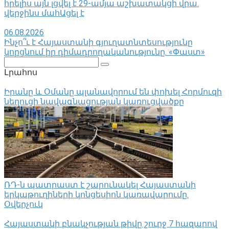
հրելիս այն լցվել է 29-ամյա աշխատակցի վրա.
վերջինս մահԱցել է
06.08.2026
Ինչո՞ւ է Հայաստանի գյուղատնտեսությունը
կորցնում իր դիմադրողականությունը. «Փաստ»
Поиск:
Լրահոս
Իրանը և Օմանը պլանավորում են փոխել Հորմուզի
նեղուցի նավագնացության կառուցվածքը
ՌԴ-ն պատրաստ է շարունակել Հայաստանի
երկաթուղիների կոնցեսիոն կառավարումը.
Օվերչուկ
Հայաստանի բնակչության թիվը շուրջ 7 հազարով