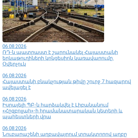
06.08.2026
ՌԴ-ն պատրաստ է շարունակել Հայաստանի
երկաթուղիների կոնցեսիոն կառավարումը.
Օվերչուկ
06.08.2026
Հայաստանի բնակչության թիվը շուրջ 7 հազարով
ավելացել է
06.08.2026
Իսրայելի ՊԲ-ն հարձակվել է Լիբանանում
«Հըզբոլլահ»-ի հրամանատարական կետերի և
պահեստների վրա
06.08.2026
Նուբարաշենի աղբավայրում տրակտորով աղբը