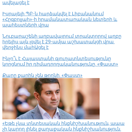
ավելացել է
Իսրայելի ՊԲ-ն հարձակվել է Լիբանանում
«Հըզբոլլահ»-ի հրամանատարական կետերի և
պահեստների վրա
Նուբարաշենի աղբավայրում տրակտորով աղբը
հրելիս այն լցվել է 29-ամյա աշխատակցի վրա.
վերջինս մահԱցել է
Ինչո՞ւ է Հայաստանի գյուղատնտեսությունը
կորցնում իր դիմադրողականությունը. «Փաստ»
Քարը քարին չեն թողնի. «Փաստ»
«Եթե չկա տնտեսական ինքնիշխանություն, ապա
չի կարող լինել քաղաքական ինքնիշխանություն.