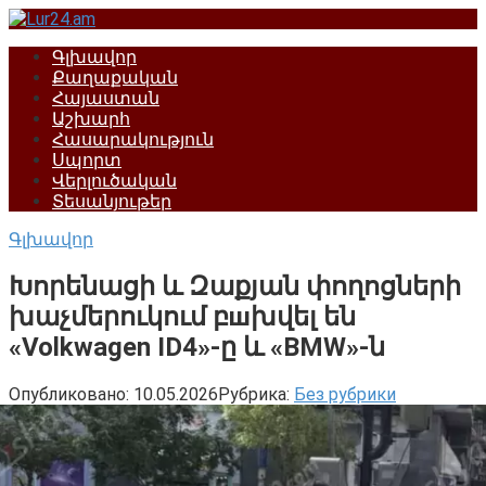
Перейти
к
Գլխավոր
контенту
Քաղաքական
Հայաստան
Աշխարհ
Հասարակություն
Սպորտ
Վերլուծական
Տեսանյութեր
Գլխավոր
Խորենացի և Զաքյան փողոցների
խաչմերուկում բшխվել են
«Volkwagen ID4»-ը և «BMW»-ն
Опубликовано:
10.05.2026
Рубрика:
Без рубрики