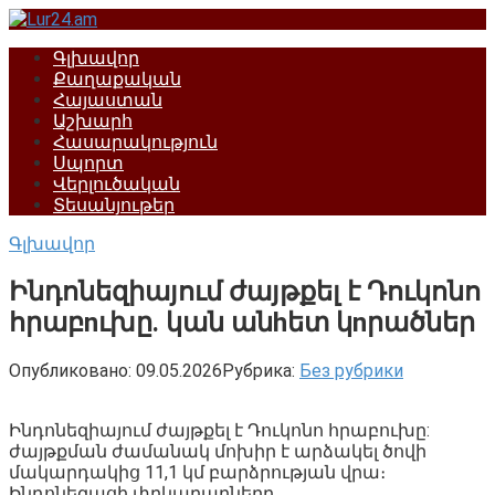
Перейти
к
Գլխավոր
контенту
Քաղաքական
Հայաստան
Աշխարհ
Հասարակություն
Սպորտ
Վերլուծական
Տեսանյութեր
Գլխավոր
Ինդոնեզիայում ժայթքել է Դուկոնո
հրաբnւխը. կան անhետ կnրածներ
Опубликовано:
09.05.2026
Рубрика:
Без рубрики
Ինդոնեզիայում ժայթքել է Դուկոնո հրաբուխը:
ժայթքման ժամանակ մոխիր է արձակել ծովի
մակարդակից 11,1 կմ բարձրության վրա։
Ինդոնեզացի փրկարարները