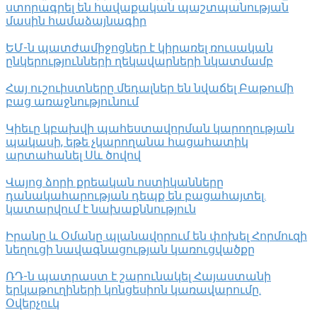
ստորագրել են հավաքական պաշտպանության
մասին համաձայնագիր
ԵՄ-ն պատժամիջոցներ է կիրառել ռուսական
ընկերությունների ղեկավարների նկատմամբ
Հայ ուշուիստները մեդալներ են նվաճել Բաթումի
բաց առաջնությունում
Կիեւը կբախվի պահեստավորման կարողության
պակասի, եթե չկարողանա հացահատիկ
արտահանել Սև ծովով
Վայոց ձորի քրեական ոստիկանները
դանակահարության դեպք են բացահայտել․
կատարվում է նախաքննություն
Իրանը և Օմանը պլանավորում են փոխել Հորմուզի
նեղուցի նավագնացության կառուցվածքը
ՌԴ-ն պատրաստ է շարունակել Հայաստանի
երկաթուղիների կոնցեսիոն կառավարումը.
Օվերչուկ