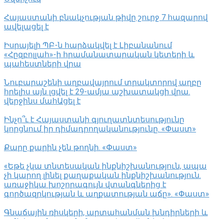
Հայաստանի բնակչության թիվը շուրջ 7 հազարով
ավելացել է
Իսրայելի ՊԲ-ն հարձակվել է Լիբանանում
«Հըզբոլլահ»-ի հրամանատարական կետերի և
պահեստների վրա
Նուբարաշենի աղբավայրում տրակտորով աղբը
հրելիս այն լցվել է 29-ամյա աշխատակցի վրա.
վերջինս մահԱցել է
Ինչո՞ւ է Հայաստանի գյուղատնտեսությունը
կորցնում իր դիմադրողականությունը. «Փաստ»
Քարը քարին չեն թողնի. «Փաստ»
«Եթե չկա տնտեսական ինքնիշխանություն, ապա
չի կարող լինել քաղաքական ինքնիշխանություն.
առաջիկա խոշորագույն վտանգներից է
գործազրկության և աղքատության աճը». «Փաստ»
Գնաճային ռիսկերի, արտահանման խնդիրների և