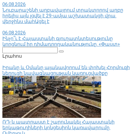
06.08.2026
Նուբարաշենի աղբավայրում տրակտորով աղբը
հրելիս այն լցվել է 29-ամյա աշխատակցի վրա.
վերջինս մահԱցել է
06.08.2026
Ինչո՞ւ է Հայաստանի գյուղատնտեսությունը
կորցնում իր դիմադրողականությունը. «Փաստ»
Поиск:
Լրահոս
Իրանը և Օմանը պլանավորում են փոխել Հորմուզի
նեղուցի նավագնացության կառուցվածքը
ՌԴ-ն պատրաստ է շարունակել Հայաստանի
երկաթուղիների կոնցեսիոն կառավարումը.
Օվերչուկ