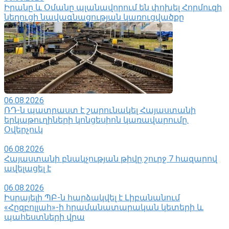
Իրանը և Օմանը պլանավորում են փոխել Հորմուզի
նեղուցի նավագնացության կառուցվածքը
06.08.2026
ՌԴ-ն պատրաստ է շարունակել Հայաստանի
երկաթուղիների կոնցեսիոն կառավարումը.
Օվերչուկ
06.08.2026
Հայաստանի բնակչության թիվը շուրջ 7 հազարով
ավելացել է
06.08.2026
Իսրայելի ՊԲ-ն հարձակվել է Լիբանանում
«Հըզբոլլահ»-ի հրամանատարական կետերի և
պահեստների վրա