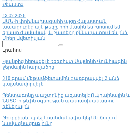
«Փաստ»
13.02.2026
ԱՄՆ-ի փոխնախագահի այցը Հայաստան
ապացուցեց այն թեզը, որի մասին ես խոսում եմ
երկար ժամանակ, և շատերը քննադատում են ինձ.
Մհեր Ավետիսյան
Поиск:
Լրահոս
Կյանքից հեռացել է ռեգբիստ Սայմոնի Վունիլագին
ջերմային հարվածից
318 գրամ մեթամֆետամին է առգրավվել․ 2 անձ
կալանավորվել է
Պենտագոնը պաշտոնից ազատել է Ուկրաինային և
ՆԱՏՕ-ի թևին օգնության պատասխանատու
գեներալին
Թուրքիան սկսել է սահմանափակել Սև ծովում
նավագնացությունը