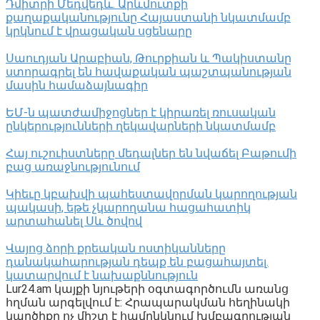
Դմիտրի Մեդվեդև. Արևմուտքի
քաղաքականությունը Հայաստանի նկատմամբ
կրկնում է վրացական սցենարը
Սաուդյան Արաբիան, Թուրքիան և Պակիստանը
ստորագրել են հավաքական պաշտպանության
մասին համաձայնագիր
ԵՄ-ն պատժամիջոցներ է կիրառել ռուսական
ընկերությունների ղեկավարների նկատմամբ
Հայ ուշուիստները մեդալներ են նվաճել Բաթումի
բաց առաջնությունում
Կիեւը կբախվի պահեստավորման կարողության
պակասի, եթե չկարողանա հացահատիկ
արտահանել Սև ծովով
Վայոց ձորի քրեական ոստիկանները
դանակահարության դեպք են բացահայտել․
կատարվում է նախաքննություն
Lur24.am կայքի նյութերի օգտագործումն առանց
հղման արգելվում է: Հրապարակման հեղինակի
կարծիքը ոչ միշտ է համընկնում խմբագրության