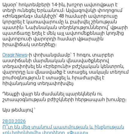
Այսօր՝ հոկտեմբերի 14-ին, խոշոր ավտովթար է
տեղի ունեցել Երևանում։ Այվազովսկի փողոցում
«Ժոնգթոնգ» մակնիշի՝ 48 համարի ավտոբուսը
կորցրել է կառավարումը և բախվել շինության
պատին։ Նախնական տեղեկություններով՝ վթարի
պատճառը եղել է մեկ այլ ավտոմեքենայի կողմից
ավտոբուսի վարորդի համար վթարային
իրավիճակ ստեղծելը։
Oragir.News
-ի փոխանցմամբ՝ 1 հոգու տարբեր
աստիճանի մարմնական վնասվածքներով
տեղափոխել են «Էրեբունի» բժշկական կենտրոն,
վարորդը ևս վնասվածք է ստացել, սակայն տեղում
բուժօգնություն է ստացել և հրաժարվել է
հիվանդանոց տեղափոխվել։
Դեպքի վայր են ժամանել պարեկներն ու
շտապօգնության բժիշկների հերթապահ խումբը։
Այս թեմայով ՝
28.03.2026
Ո՞ւր են մեզ տանում պատմության և ինքնության
«ռևիզիոնիզմի» փորձերը. «Փաստ»