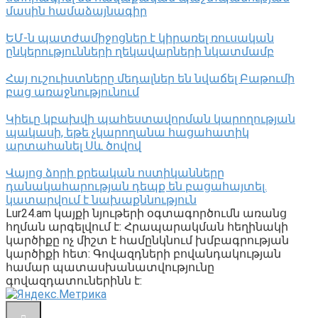
մասին համաձայնագիր
ԵՄ-ն պատժամիջոցներ է կիրառել ռուսական
ընկերությունների ղեկավարների նկատմամբ
Հայ ուշուիստները մեդալներ են նվաճել Բաթումի
բաց առաջնությունում
Կիեւը կբախվի պահեստավորման կարողության
պակասի, եթե չկարողանա հացահատիկ
արտահանել Սև ծովով
Վայոց ձորի քրեական ոստիկանները
դանակահարության դեպք են բացահայտել․
կատարվում է նախաքննություն
Lur24.am կայքի նյութերի օգտագործումն առանց
հղման արգելվում է: Հրապարակման հեղինակի
կարծիքը ոչ միշտ է համընկնում խմբագրության
կարծիքի հետ: Գովազդների բովանդակության
համար պատասխանատվությունը
գովազդատուներինն է: