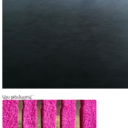
Այս թեմայով ՝