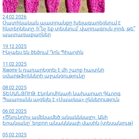
24.02.2026
Օպտիկական պատրանքը խելագարեցնում է
ինտերնետը. ի՞նչ եք տեսնում՝ վարդագույն լորձ, թե՞
պատառաքաղներ
19.12.2025
Ինչպես են ծեծում Դոն Պիպոյին
11.02.2025
Xiaomi-ն դադարեցրել է մի շարք հայտնի
սմարթֆոնների աջակցությունը
08.02.2025
ՏԵՍԱՆՅՈՒԹ. Էկոնոմիկայի նախարար Գևորգ
Պապոյանն այցելել է «Սպայկա» ընկերություն
06.02.2025
«Ծնունդիս ամենամեծ անակնկալը». Անի
Երանյանը՝ եղբոր անակնկալի մասին (տեսանյութ)
05.02.2025