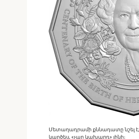
Մետաղադրամի քննադատը նշել է
կարծես, «չար կախարդ» լինի։