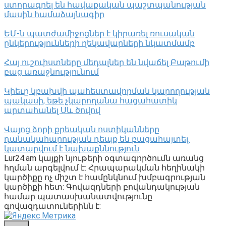
ստորագրել են հավաքական պաշտպանության
մասին համաձայնագիր
ԵՄ-ն պատժամիջոցներ է կիրառել ռուսական
ընկերությունների ղեկավարների նկատմամբ
Հայ ուշուիստները մեդալներ են նվաճել Բաթումի
բաց առաջնությունում
Կիեւը կբախվի պահեստավորման կարողության
պակասի, եթե չկարողանա հացահատիկ
արտահանել Սև ծովով
Վայոց ձորի քրեական ոստիկանները
դանակահարության դեպք են բացահայտել․
կատարվում է նախաքննություն
Lur24.am կայքի նյութերի օգտագործումն առանց
հղման արգելվում է: Հրապարակման հեղինակի
կարծիքը ոչ միշտ է համընկնում խմբագրության
կարծիքի հետ: Գովազդների բովանդակության
համար պատասխանատվությունը
գովազդատուներինն է: