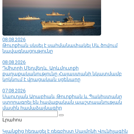
08.08.2026
Թուրքիան սկսել է սահմանափակել Սև ծովում
նավագնացությունը
08.08.2026
Դմիտրի Մեդվեդև. Արևմուտքի
քաղաքականությունը Հայաստանի նկատմամբ
կրկնում է վրացական սցենարը
07.08.2026
Սաուդյան Արաբիան, Թուրքիան և Պակիստանը
ստորագրել են հավաքական պաշտպանության
մասին համաձայնագիր
Поиск:
Լրահոս
Կյանքից հեռացել է ռեգբիստ Սայմոնի Վունիլագին