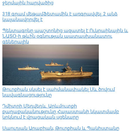
ջերմային հարվածից
318 գրամ մեթամֆետամին է առգրավվել․ 2 անձ
կալանավորվել է
Պենտագոնը պաշտոնից ազատել է Ուկրաինային և
ՆԱՏՕ-ի թևին օգնության պատասխանատու
գեներալին
Թուրքիան սկսել է սահմանափակել Սև ծովում
նավագնացությունը
Դմիտրի Մեդվեդև. Արևմուտքի
քաղաքականությունը Հայաստանի նկատմամբ
կրկնում է վրացական սցենարը
Սաուդյան Արաբիան, Թուրքիան և Պակիստանը