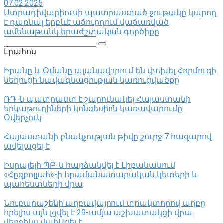
07.02.2025
Ստրադիվարիուսի պատրաստած ջութակը կարող
է դառնալ երբևէ աճուրդում վաճառված
ամենաթանկ երաժշտական ​​գործիքը
Поиск:
Լրահոս
Իրանը և Օմանը պլանավորում են փոխել Հորմուզի
նեղուցի նավագնացության կառուցվածքը
ՌԴ-ն պատրաստ է շարունակել Հայաստանի
երկաթուղիների կոնցեսիոն կառավարումը.
Օվերչուկ
Հայաստանի բնակչության թիվը շուրջ 7 հազարով
ավելացել է
Իսրայելի ՊԲ-ն հարձակվել է Լիբանանում
«Հըզբոլլահ»-ի հրամանատարական կետերի և
պահեստների վրա
Նուբարաշենի աղբավայրում տրակտորով աղբը
հրելիս այն լցվել է 29-ամյա աշխատակցի վրա.
վերջինս մահԱցել է