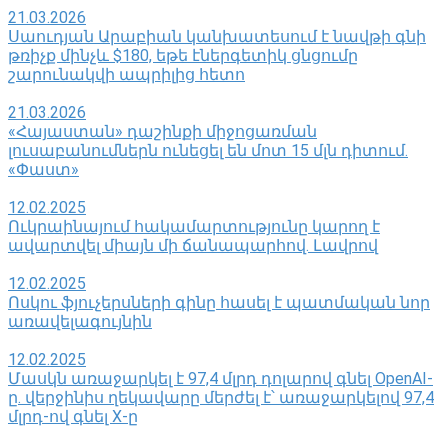
21.03.2026
Սաուդյան Արաբիան կանխատեսում է նավթի գնի
թռիչք մինչև $180, եթե էներգետիկ ցնցումը
շարունակվի ապրիլից հետո
21.03.2026
«Հայաստան» դաշինքի միջոցառման
լուսաբանումներն ունեցել են մոտ 15 մլն դիտում.
«Փաստ»
12.02.2025
Ուկրաինայում հակամարտությունը կարող է
ավարտվել միայն մի ճանապարհով․ Լավրով
12.02.2025
Ոսկու ֆյուչերսների գինը հասել է պատմական նոր
առավելագույնին
12.02.2025
Մասկն առաջարկել է 97,4 մլրդ դոլարով գնել OpenAI-
ը. վերջինիս ղեկավարը մերժել է՝ առաջարկելով 97,4
մլրդ-ով գնել X-ը