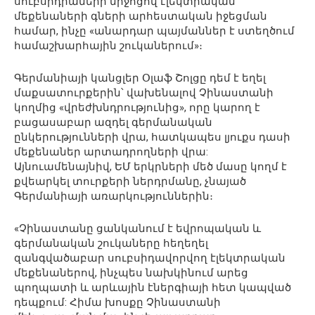
սուբսիդիաների միջոցով էլեկտրական
մեքենաների գների արհեստական իջեցման
համար, ինչը «անարդար պայմաններ է ստեղծում
համաշխարհային շուկաներում»։
Գերմանիայի կանցլեր Օլաֆ Շոլցը դեմ է եղել
մաքսատուրքերին՝ վախենալով Չինաստանի
կողմից «վրեժխնդրությունից», որը կարող է
բացասաբար ազդել գերմանական
ընկերությունների վրա, հատկապես լյուքս դասի
մեքենաներ արտադրողների վրա:
Այնուամենայնիվ, ԵՄ երկրների մեծ մասը կողմ է
քվեարկել տուրքերի ներդրմանը, չնայած
Գերմանիայի առարկություններին։
«Չինաստանը ցանկանում է եվրոպական և
գերմանական շուկաները հեղեղել
զանգվածաբար սուբսիդավորվող էլեկտրական
մեքենաներով, ինչպես նախկինում արեց
պողպատի և արևային էներգիայի հետ կապված
դեպքում: Հիմա խոսքը Չինաստանի