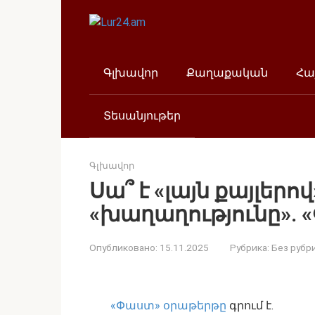
Перейти
к
контенту
Գլխավոր
Քաղաքական
Հա
Տեսանյութեր
Գլխավոր
Սա՞ է «լայն քայլերո
«խաղաղությունը». 
Опубликовано:
15.11.2025
Рубрика:
Без рубр
«Փաստ» օրաթերթը
գրում է.