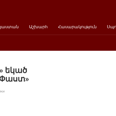
յաստան
Աշխարհ
Հասարակություն
Սպ
վ» եկած
«Փաստ»
ики