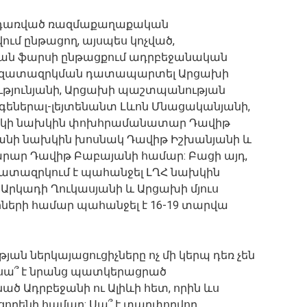
դառված ռազմաքաղաքական
ւմ ընթացող, այսպես կոչված,
ան ֆարսի ընթացքում ադրբեջանական
ազատազրկման դատապարտել Արցախի
թյունյանի, Արցախի պաշտպանության
եներալ-լեյտենանտ Լևոն Մնացականյանի,
կի նախկին փոխհրամանատար Դավիթ
անի նախկին խոսնակ Դավիթ Իշխանյանի և
ար Դավիթ Բաբայանի համար: Բացի այդ,
տազրկում է պահանջել ԼՂՀ նախկին
րկադի Ղուկասյանի և Արցախի մյուս
րիների համար պահանջել է 16-19 տարվա
յան ներկայացուցիչները ոչ մի կերպ դեռ չեն
 սա՞ է նրանց պատկերացրած
ծ Ադրբեջանի ու Ալիևի հետ, որին ևս
ցորենի համար: Սա՞ է տարփողվող