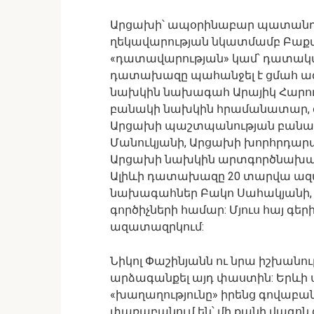
Արցախի՝ ապօրինաբար պատան
ղեկավարության նկատմամբ Բաքվո
«դատավարության» կամ՝ դատակ
դատախազը պահանջել է ցմահ 
նախկին նախագահ Արայիկ Հարու
բանակի նախկին հրամանատար, գ
Արցախի պաշտպանության բանա
Մանուկյանի, Արցախի խորհրդար
Արցախի նախկին արտգործնախար
Ալիևի դատախազը 20 տարվա ազա
նախագահներ Բակո Սահակյանի, Ա
գործիչների համար: Մյուս հայ գե
ազատազրկում:
Նիկոլ Փաշինյանն ու նրա իշխանութ
արձագանքել այդ փաստին: Երևի
«խաղաղությունը» իրենց գովաբանա
փառաբանում են՝ մի քանի վագոն 