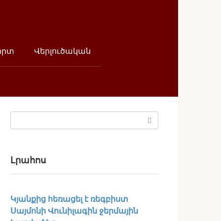
որտ
Վերլուծական
Поиск:
Լրահոս
Կյանքից հեռացել է ռեգբիստ
Սայմոնի Վունիլագին ջերմային